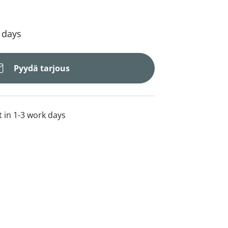
4 days
Pyydä tarjous
t in 1-3 work days