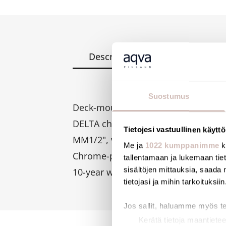
Description
Files
Suostumus
Deck-mounted tap with valve head.
DELTA chrome-plated control knob.
Tietojesi vastuullinen käyttö
MM1/2", vertical inlet, horizontal out
Me ja
1022 kumppanimme
k
Chrome-plated brass body.
tallentamaan ja lukemaan tieto
sisältöjen mittauksia, saada 
10-year warranty.
tietojasi ja mihin tarkoituksiin
Jos sallit, haluamme myös t
Kerätä tietoja maantietee