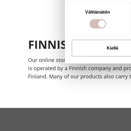
Tunnistaa laitteesi skan
Suostumuksen
Lue lisää siitä, miten henkilö
Välttämätön
valinta
suostumustasi tai peruuttaa 
Käytämme evästeitä tarjoama
FINNISH ONLINE 
ja kävijämäärämme analysoim
kumppaneillemme tietoja siitä
Kiellä
olet antanut heille tai joita o
Our online store has been awarded the Ke
is operated by a Finnish company and pr
Finland. Many of our products also carry 