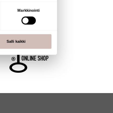
aminen)
ossa
. Voit muuttaa
Markkinointi
 ominaisuuksien tukemiseen
tiikka-alan
ietoja muihin tietoihin, joita
Salli kaikki