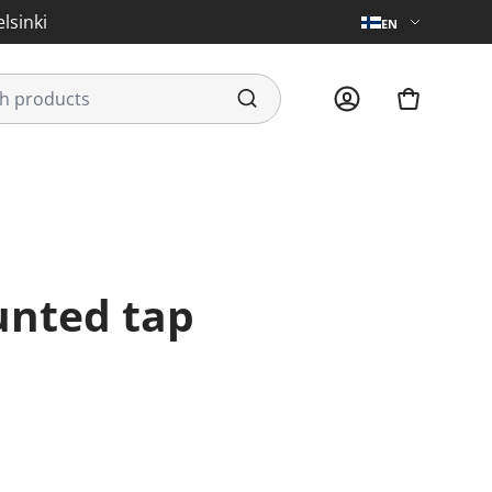
lsinki
EN