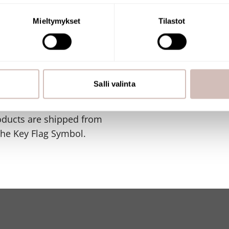
naamalla sen ominaispiirteitä aktiivisesti (sormenjäljen muodost
tietojasi käsitellään ja miten voit määrittää asetuksesi
tiedot-osi
Mieltymykset
Tilastot
sen milloin vain evästeilmoituksessa.
mme sisällön ja mainosten räätälöimiseen, sosiaalisen median
SHOP
iseen. Lisäksi jaamme sosiaalisen median, mainosalan ja analy
, miten käytät sivustoamme. Kumppanimme voivat yhdistää näitä t
Salli valinta
n kerätty, kun olet käyttänyt heidän palvelujaan.
y Flag Symbol. The store
oducts are shipped from
the Key Flag Symbol.