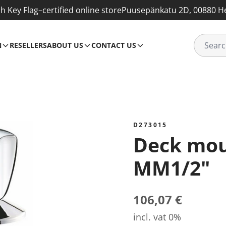
sh Key Flag–certified online store
Puusepänkatu 2D, 00880 He
N
RESELLERS
ABOUT US
CONTACT US
D273015
Deck mounted tap
MM1/2"
106,07 €
incl. vat 0%