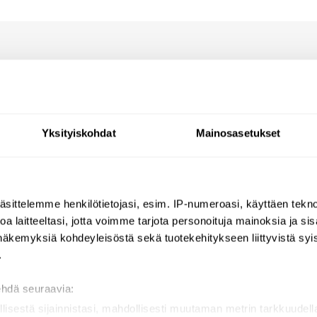
Reviews
Questions
Yksityiskohdat
Mainosasetukset
let.
äsittelemme henkilötietojasi, esim. IP-numeroasi, käyttäen teknol
a laitteeltasi, jotta voimme tarjota personoituja mainoksia ja sis
näkemyksiä kohdeyleisöstä sekä tuotekehitykseen liittyvistä syist
.
ehdä seuraavia:
llisestä sijainnistasi, mahdollisesti muutaman metrin tarkkuudell