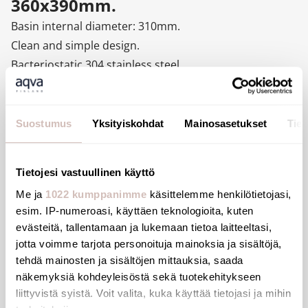
360x390mm.
Basin internal diameter: 310mm.
Clean and simple design.
Bacteriostatic 304 stainless steel.
Polished satin finish.
Stainless steel thickness: 1.2mm.
Rounded edges prevent injury.
Suostumus
Yksityiskohdat
Mainosasetukset
Tiet
With no tap hole.
Supplied with 1¼" waste.
Tietojesi vastuullinen käyttö
Without overflow.
Me ja
1022 kumppanimme
käsittelemme henkilötietojasi,
Supplied with fixing elements.
esim. IP-numeroasi, käyttäen teknologioita, kuten
CE marked. Complies with European standard EN
evästeitä, tallentamaan ja lukemaan tietoa laitteeltasi,
14688.
jotta voimme tarjota personoituja mainoksia ja sisältöjä,
Weight: 4.1kg.
tehdä mainosten ja sisältöjen mittauksia, saada
30-year warranty.
näkemyksiä kohdeyleisöstä sekä tuotekehitykseen
liittyvistä syistä. Voit valita, kuka käyttää tietojasi ja mihin