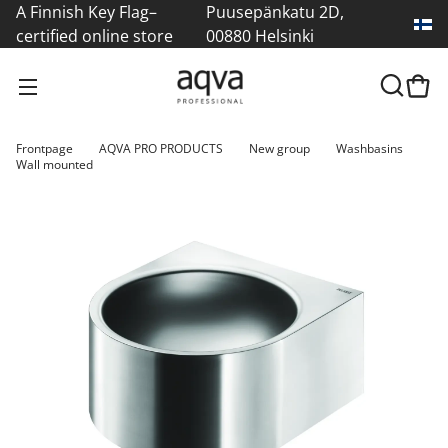
A Finnish Key Flag–
Puusepänkatu 2D,
certified online store
00880 Helsinki
Frontpage
AQVA PRO PRODUCTS
New group
Washbasins
Wall mounted