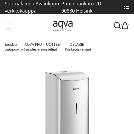
Suomalainen Avainlippu-
Puusepänkatu 2D,
verkkokauppa
00880 Helsinki
Etusivu
AQVA PRO -TUOTTEET
DELABIE
Saippua- ja käsidesiannostelijat
Kosketusvapaat