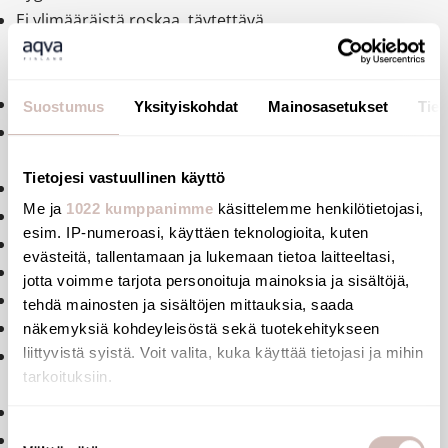
Ei ylimääräistä roskaa, täytettävä
saippuakoteloannostelija sisällä. Iso suuaukko, josta
helppo täyttää.
Varaosia aina saatavilla
Suostumus
Yksityiskohdat
Mainosasetukset
Tiet
Annoskoko säädettävissä 0,8 ml kerta tai annoskoko
säädettävissä jopa seitsemänkertaiseksi
Tietojesi vastuullinen käyttö
Patteri: 6 AA -1.5V (DC9V). Helposti vaihdettavissa.
Me ja
1022 kumppanimme
käsittelemme henkilötietojasi,
Alhaisen patterin tason ilmaisin
esim. IP-numeroasi, käyttäen teknologioita, kuten
Ikkuna, josta helppo tarkistaa saippuan täyttötaso
evästeitä, tallentamaan ja lukemaan tietoa laitteeltasi,
Kiillotettu RST
jotta voimme tarjota personoituja mainoksia ja sisältöjä,
Materiaalin paksuus: 1 mm
tehdä mainosten ja sisältöjen mittauksia, saada
Mitat: 90 x 105 x 196 mm
näkemyksiä kohdeyleisöstä sekä tuotekehitykseen
liittyvistä syistä. Voit valita, kuka käyttää tietojasi ja mihin
Saippuan maksimiviskositeetti nestemäiselle 3,000
tarkoituksiin.
mPa.s.
CE-hyväksyntä
Jos sallit, haluamme myös tehdä seuraavia:
Suostumuksen
10 vuoden takuu