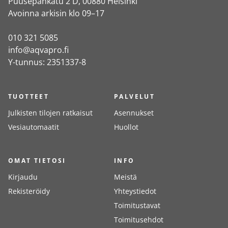
Puusepänkatu 2 D, 00880 Helsinki
Avoinna arkisin klo 09–17
010 321 5085
info@aqvapro.fi
Y-tunnus: 2351337-8
TUOTTEET
PALVELUT
Julkisten tilojen ratkaisut
Asennukset
Vesiautomaatit
Huollot
OMAT TIETOSI
INFO
Kirjaudu
Meistä
Rekisteröidy
Yhteystiedot
Toimitustavat
Toimitusehdot