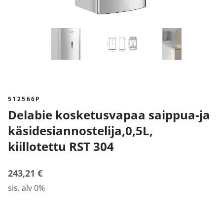
512566P
Delabie kosketusvapaa saippua-ja
käsidesiannostelija,0,5L,
kiillotettu RST 304
243,21 €
sis. alv 0%