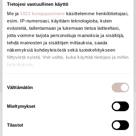
Tietojesi vastuullinen käyttö
Me ja
1022 kumppanimme
käsittelemme henkilötietojasi,
esim. IP-numeroasi, käyttäen teknologioita, kuten
evästeitä, tallentamaan ja lukemaan tietoa laitteeltasi,
jotta voimme tarjota personoituja mainoksia ja sisältöjä,
tehdä mainosten ja sisältöjen mittauksia, saada
näkemyksiä kohdeyleisöstä sekä tuotekehitykseen
View products
liittyvistä syistä. Voit valita, kuka käyttää tietojasi ja mihin
tarkoituksiin.
Jos sallit, haluamme myös tehdä seuraavia:
Suostumuksen
Välttämätön
Kerätä tietoja maantieteellisestä sijainnistasi,
valinta
mahdollisesti muutaman metrin tarkkuudella
Tunnistaa laitteesi skannaamalla sen ominaispiirteitä
Mieltymykset
aktiivisesti (sormenjäljen muodostaminen)
Lue lisää siitä, miten henkilötietojasi käsitellään ja miten
FINNISH ONLINE SHOP
Tilastot
voit määrittää asetuksesi
tiedot-osiossa
. Voit muuttaa
suostumustasi tai peruuttaa sen milloin vain