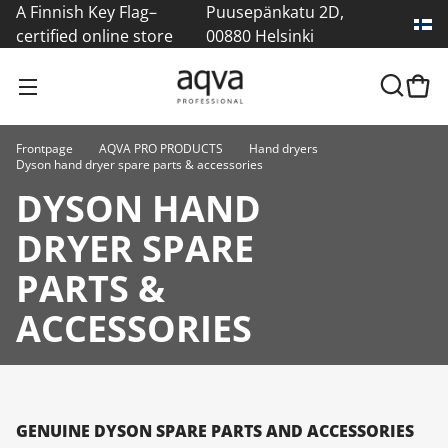
A Finnish Key Flag–
Puusepänkatu 2D,
certified online store
00880 Helsinki
Frontpage
AQVA PRO PRODUCTS
Hand dryers
Dyson hand dryer spare parts & accessories
DYSON HAND
DRYER SPARE
PARTS &
ACCESSORIES
GENUINE DYSON SPARE PARTS AND ACCESSORIES