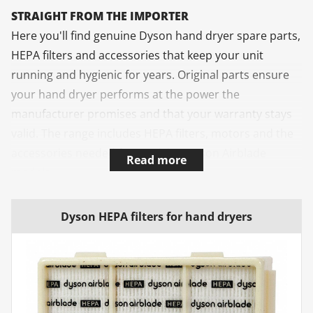
STRAIGHT FROM THE IMPORTER
Here you'll find genuine Dyson hand dryer spare parts,
HEPA filters and accessories that keep your unit
running and hygienic for years. Original parts ensure
your hand dryer performs at the power the
manufacturer promises and that your warranty stays
valid. The range includes HEPA filters, motors and the
accessories needed for servicing Dyson Airblade
Read more
models.
OFFICIAL DYSON AIRBLADE IMPORTER SINCE 2014
Dyson HEPA filters for hand dryers
AQVA Professional has been the official importer of
Dyson Airblade since 2014. We deliver all Dyson hand
dryer spare parts and accessories reliably straight
from our warehouse and help you find the right part
for your unit. Our store is a Finnish Avainlippu (Key