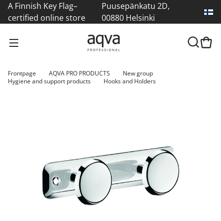
A Finnish Key Flag–
Puusepänkatu 2D,
certified online store
00880 Helsinki
Frontpage
AQVA PRO PRODUCTS
New group
Hygiene and support products
Hooks and Holders