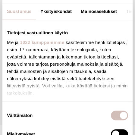
Ref. 612
Hypereco robe hook.
Suostumus
Yksityiskohdat
Mainosasetukset
Tiet
Wall-mounted clothes hook with two round heads.
Bright polished 304 stainless steel.
Tietojesi vastuullinen käyttö
Dimensions: 200 x 43mm, Ø 55mm.
Me ja
1022 kumppanimme
käsittelemme henkilötietojasi,
esim. IP-numeroasi, käyttäen teknologioita, kuten
evästeitä, tallentamaan ja lukemaan tietoa laitteeltasi,
jotta voimme tarjota personoituja mainoksia ja sisältöjä,
Files
tehdä mainosten ja sisältöjen mittauksia, saada
näkemyksiä kohdeyleisöstä sekä tuotekehitykseen
liittyvistä syistä. Voit valita, kuka käyttää tietojasi ja mihin
Reviews
tarkoituksiin.
Jos sallit, haluamme myös tehdä seuraavia:
Questions
Suostumuksen
Välttämätön
Kerätä tietoja maantieteellisestä sijainnistasi,
valinta
mahdollisesti muutaman metrin tarkkuudella
Tunnistaa laitteesi skannaamalla sen ominaispiirteitä
Mieltymykset