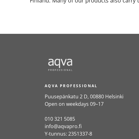
Finland. Many of our products also carry 
AQVA PROFESSIONAL
Puusepänkatu 2 D, 00880 Helsinki
Open on weekdays 09–17
010 321 5085
info@aqvapro.fi
Y-tunnus: 2351337-8