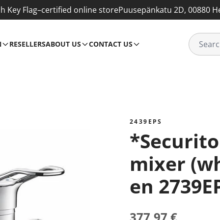
sh Key Flag–certified online store
Puusepänkatu 2D, 00880 He
N
RESELLERS
ABOUT US
CONTACT US
2439EPS
*Securitouch EP shower
mixer (wh
en 2739E
377,97 €