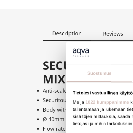
Description
Reviews
SECURITHERM P
Suostumus
MIXER
Anti-scalding safety: HW flow is redu
Tietojesi vastuullinen käyttö
Securitouch thermal insulation to p
Me ja
1022 kumppanimme
k
Body with smooth interior and low 
tallentamaan ja lukemaan tieto
sisältöjen mittauksia, saada 
Ø 40mm pressure-balancing ceramic
tietojasi ja mihin tarkoituksiin
Flow rate limited to 8 l/min at 3 bar.