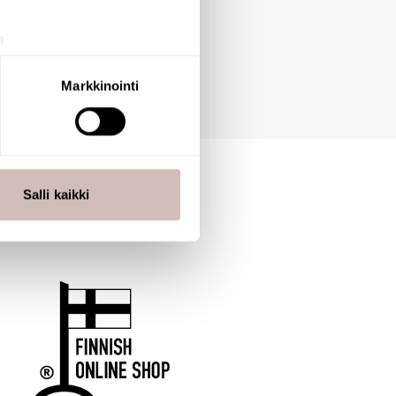
a
aminen)
ossa
. Voit muuttaa
Markkinointi
 ominaisuuksien tukemiseen
tiikka-alan
ietoja muihin tietoihin, joita
Salli kaikki