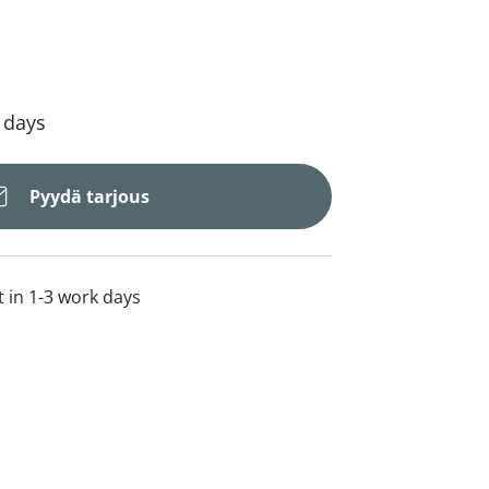
4 days
Pyydä tarjous
t in 1-3 work days