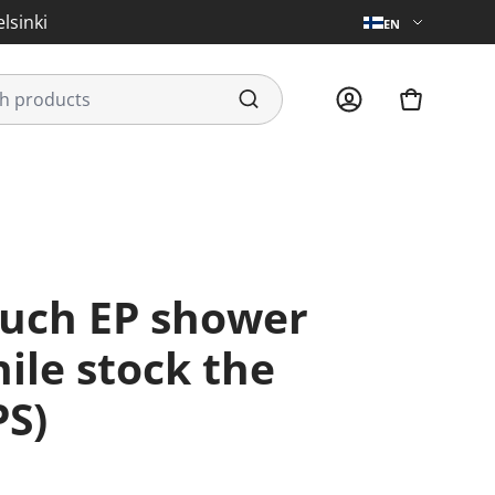
lsinki
EN
ile stock the
PS)