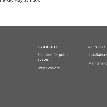
the Key Flag Symbol.
PRODUCTS
SERVICES
Solutions for public
Installation
spaces
Maintenan
Water coolers