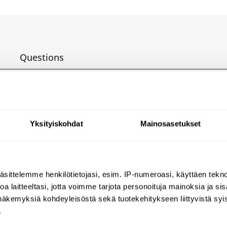
Questions
RESSURE BALANCING (
Yksityiskohdat
Mainosasetukset
ced if CW supply fails (and vice versa).
revent burns.
äsittelemme henkilötietojasi, esim. IP-numeroasi, käyttäen teknol
water volume (reduces niches where bacteria can dev
a laitteeltasi, jotta voimme tarjota personoituja mainoksia ja sis
näkemyksiä kohdeyleisöstä sekä tuotekehitykseen liittyvistä syist
 cartridge and pre-set maximum temperature limiter
.