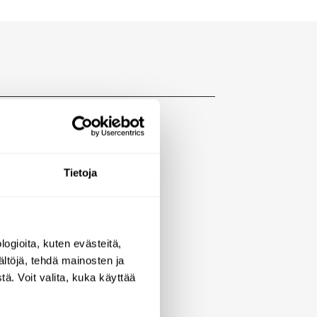
EP) SHOWER
Tietoja
ogioita, kuten evästeitä,
elop).
ältöjä, tehdä mainosten ja
ä. Voit valita, kuka käyttää
.