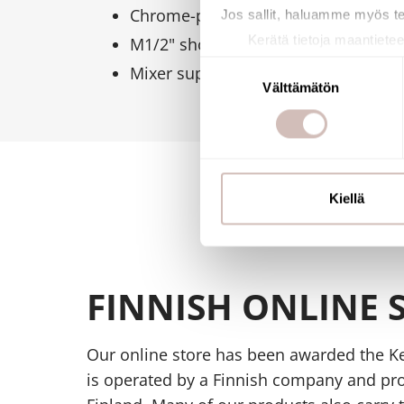
Chrome-plated brass body and high, 
Jos sallit, haluamme myös t
Kerätä tietoja maantietee
M1/2" shower outlet with integrated
Tunnistaa laitteesi skan
Suostumuksen
Mixer supplied with offset standard
Lue lisää siitä, miten henkilö
Välttämätön
valinta
suostumustasi tai peruuttaa 
Käytämme evästeitä tarjoama
ja kävijämäärämme analysoim
kumppaneillemme tietoja siitä
Kiellä
olet antanut heille tai joita o
FINNISH ONLINE 
Our online store has been awarded the Ke
is operated by a Finnish company and pr