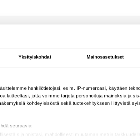
Reviews
Questions
Yksityiskohdat
Mainosasetukset
th double-sided adhesive tape.
äsittelemme henkilötietojasi, esim. IP-numeroasi, käyttäen teknol
a laitteeltasi, jotta voimme tarjota personoituja mainoksia ja sis
näkemyksiä kohdeyleisöstä sekä tuotekehitykseen liittyvistä syist
.
ehdä seuraavia:
llisestä sijainnistasi, mahdollisesti muutaman metrin tarkkuudell