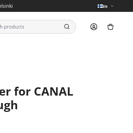
lsinki
EN
ugh