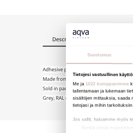
Description
Files
Suostumus
Adhesive protective corners supplied wi
Tietojesi vastuullinen käyttö
Made from elastomer plastic.
Me ja
1022 kumppanimme
k
Sold in packs of 2.
tallentamaan ja lukemaan tieto
Grey, RAL no. 7015.
sisältöjen mittauksia, saada 
tietojasi ja mihin tarkoituksiin
Jos sallit, haluamme myös t
Kerätä tietoja maantietee