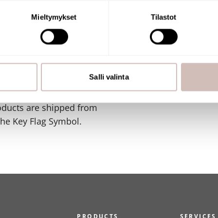
naamalla sen ominaispiirteitä aktiivisesti (sormenjäljen muodost
tietojasi käsitellään ja miten voit määrittää asetuksesi
tiedot-osi
Mieltymykset
Tilastot
sen milloin vain evästeilmoituksessa.
mme sisällön ja mainosten räätälöimiseen, sosiaalisen median
SHOP
iseen. Lisäksi jaamme sosiaalisen median, mainosalan ja analy
, miten käytät sivustoamme. Kumppanimme voivat yhdistää näitä t
Salli valinta
n kerätty, kun olet käyttänyt heidän palvelujaan.
y Flag Symbol. The store
oducts are shipped from
the Key Flag Symbol.
PRODUCTS
SERVICES