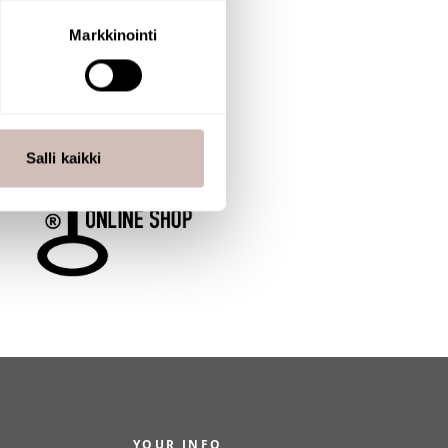
aminen)
ossa
. Voit muuttaa
Markkinointi
 ominaisuuksien tukemiseen
tiikka-alan
ietoja muihin tietoihin, joita
Salli kaikki
YOUR INFO