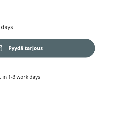
4 days
Pyydä tarjous
t in 1-3 work days