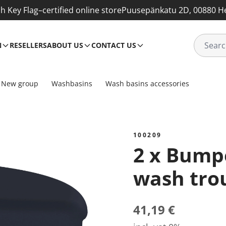
sh Key Flag–certified online store
Puusepänkatu 2D, 00880 He
N
RESELLERS
ABOUT US
CONTACT US
New group
Washbasins
Wash basins accessories
100209
2 x Bumper for CANAL
wash tro
41,19 €