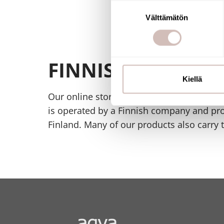
Tunnistaa laitteesi skan
Suostumuksen
Lue lisää siitä, miten henkilö
Välttämätön
valinta
suostumustasi tai peruuttaa 
Käytämme evästeitä tarjoama
FINNISH ONLINE 
ja kävijämäärämme analysoim
kumppaneillemme tietoja siitä
Kiellä
olet antanut heille tai joita o
Our online store has been awarded the Ke
is operated by a Finnish company and pr
Finland. Many of our products also carry 