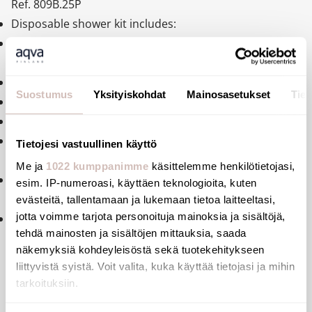
Ref. 809B.25P
Disposable shower kit includes:
25 white PVC flexible hoses L. 1.50m with blue ABS
conical unions,
25 white monojet shower heads, Ø 70mm: rain effect.
Suostumus
Yksityiskohdat
Mainosasetukset
Tiet
Ideal for healthcare facilities:
Disposable kit: enables regular changing.
Flexible hose has smooth interior/exterior: easy to
Tietojesi vastuullinen käyttö
maintain with fewer bacterial niches.
Me ja
1022 kumppanimme
käsittelemme henkilötietojasi,
Coloured conical unions: provide clear visual indication
esim. IP-numeroasi, käyttäen teknologioita, kuten
and help to ensure correct shower kit replacement.
evästeitä, tallentamaan ja lukemaan tietoa laitteeltasi,
jotta voimme tarjota personoituja mainoksia ja sisältöjä,
Packs of 25.
tehdä mainosten ja sisältöjen mittauksia, saada
näkemyksiä kohdeyleisöstä sekä tuotekehitykseen
liittyvistä syistä. Voit valita, kuka käyttää tietojasi ja mihin
tarkoituksiin.
Files