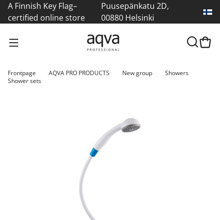
A Finnish Key Flag–
Puusepänkatu 2D,
certified online store
00880 Helsinki
Frontpage
AQVA PRO PRODUCTS
New group
Showers
Shower sets