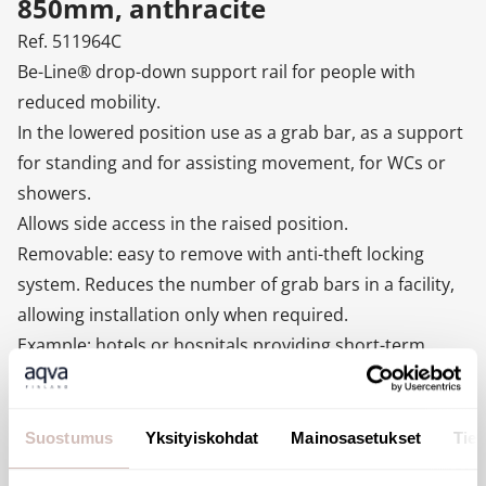
850mm, anthracite
Ref. 511964C
Be-Line® drop-down support rail for people with
reduced mobility.
In the lowered position use as a grab bar, as a support
for standing and for assisting movement, for WCs or
showers.
Allows side access in the raised position.
Removable: easy to remove with anti-theft locking
system. Reduces the number of grab bars in a facility,
allowing installation only when required.
Example: hotels or hospitals providing short-term
accommodation for disabled people.
Drop-down rail with slowed down descent. Retained in
upright position.
Suostumus
Yksityiskohdat
Mainosasetukset
Tiet
Aluminium tube.