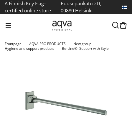
A Finnish Key Flag–
Puusepänkatu 2D,
certified online store
00880 Helsinki
Frontpage
AQVA PRO PRODUCTS
New group
Hygiene and support products
Be-Line®- Support with Style