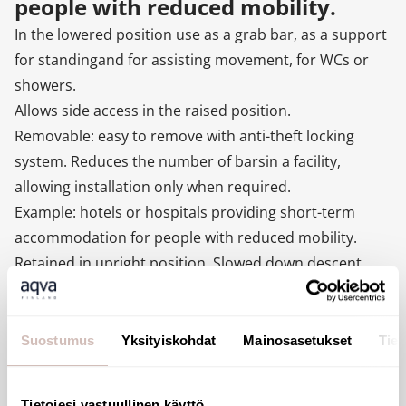
people with reduced mobility.
In the lowered position use as a grab bar, as a support
for standingand for assisting movement, for WCs or
showers.
Allows side access in the raised position.
Removable: easy to remove with anti-theft locking
system. Reduces the number of barsin a facility,
allowing installation only when required.
Example: hotels or hospitals providing short-term
accommodation for people with reduced mobility.
Retained in upright position. Slowed down descent.
Aluminium tube.
Rounded profile Ø 42mm with ergonomic flat front
face that prevents rotation for an optimal grip.
Suostumus
Yksityiskohdat
Mainosasetukset
Tiet
Metallised anthracite powder-coated aluminium finish
provides a good visual contrast with the wall.
Tietojesi vastuullinen käyttö