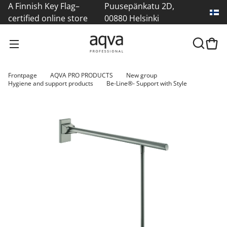
A Finnish Key Flag–
Puusepänkatu 2D,
certified online store
00880 Helsinki
Frontpage
AQVA PRO PRODUCTS
New group
Hygiene and support products
Be-Line®- Support with Style