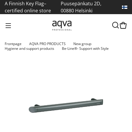
A Finnish Key Flag–
Puusepänkatu 2D,
certified online store
00880 Helsinki
Frontpage
AQVA PRO PRODUCTS
New group
Hygiene and support products
Be-Line®- Support with Style