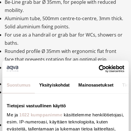
Be-Line grab bar Ø 35mm, for people with reduced
mobility.
Aluminium tube, 500mm centre-to-centre, 3mm thick.
Solid aluminium fixing points.
For use as a handrail or grab bar for WCs, showers or
baths.
Rounded profile Ø 35mm with ergonomic flat front
face that prevents rotation for an optimal grip.
Matte white powder-coated aluminium finish provides
a good visual contrast with the wall.
Uniform surface for easy maintenance and hygiene.
Suostumus
Yksityiskohdat
Mainosasetukset
Tiet
38mm gap between the bar and the wall:minimal space
prevents the forearm passing between the bar and the
Tietojesi vastuullinen käyttö
wall, reducing the risk of fracture in case of loss of
Me ja
1022 kumppanimme
käsittelemme henkilötietojasi,
balance.
esim. IP-numeroasi, käyttäen teknologioita, kuten
Concealed fixings.
evästeitä, tallentamaan ja lukemaan tietoa laitteeltasi,