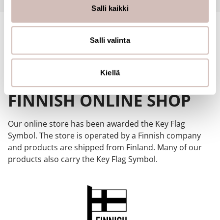
tukemiseen ja kävijämäärämme analysoimiseen. Lisäksi
Salli kaikki
jaamme sosiaalisen median, mainosalan ja analytiikka-
alan kumppaneillemme tietoja siitä, miten käytät
sivustoamme. Kumppanimme voivat yhdistää näitä
Salli valinta
tietoja muihin tietoihin, joita olet antanut heille tai joita on
kerätty, kun olet käyttänyt heidän palvelujaan.
Kiellä
FINNISH ONLINE SHOP
Our online store has been awarded the Key Flag
Symbol. The store is operated by a Finnish company
and products are shipped from Finland. Many of our
products also carry the Key Flag Symbol.