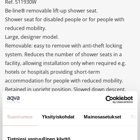
Ref. 511930W
Be-line® removable lift-up shower seat.
Shower seat for disabled people or for people with
reduced mobility.
Large, designer model.
Removable: easy to remove with anti-theft locking
system. Reduces the number of shower seats in a
facility, allowing installation only when required e.g.
hotels or hospitals providing short-term
accommodation for people with reduced mobility.
Retained in upright position. Slowed down descent.
Suitable for intensive use in public places or the
healthcare sector.
Solid seat made from high strength polymer.
Suostumus
Yksityiskohdat
Mainosasetukset
Tiet
Non-slip surface.
Good resistance to Betadine®.
Tietojesi vastuullinen käyttö