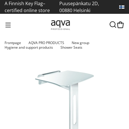
A Finnish Key Flag–
Puusepänkatu 2D,
certified online store
00880 Helsinki
Frontpage
AQVA PRO PRODUCTS
New group
Hygiene and support products
Shower Seats