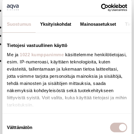
Ref. 821
Chrome-plated shower rail Ø 25mm, overall length
720mm, centres can be adjusted up to 670mm
Suostumus
Yksityiskohdat
Mainosasetukset
Tiet
Adjustable, tilting shower head holder.
Shower hose retaining ring.
Chrome-plated soap dish.
Tietojesi vastuullinen käyttö
Advantages
Me ja
1022 kumppanimme
käsittelemme henkilötietojasi,
Adjustable mounting height.
esim. IP-numeroasi, käyttäen teknologioita, kuten
evästeitä, tallentamaan ja lukemaan tietoa laitteeltasi,
jotta voimme tarjota personoituja mainoksia ja sisältöjä,
tehdä mainosten ja sisältöjen mittauksia, saada
näkemyksiä kohdeyleisöstä sekä tuotekehitykseen
Files
liittyvistä syistä. Voit valita, kuka käyttää tietojasi ja mihin
tarkoituksiin.
Reviews
Jos sallit, haluamme myös tehdä seuraavia:
Suostumuksen
Välttämätön
Kerätä tietoja maantieteellisestä sijainnistasi,
valinta
Questions