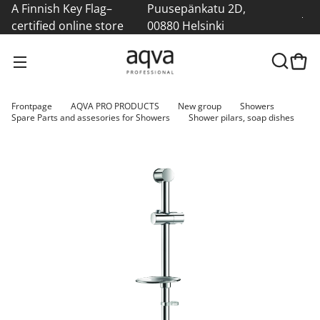
A Finnish Key Flag–
Puusepänkatu 2D,
certified online store
00880 Helsinki
Frontpage
AQVA PRO PRODUCTS
New group
Showers
Spare Parts and assesories for Showers
Shower pilars, soap dishes