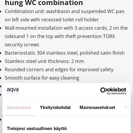
hung WC combination
Combination unit: washbasin and suspended WC pan
on left side with recessed toilet roll holder
Wall-mounted installation with 3 access cards, 2 on the
sidesand 1 on the top with theft prevention TORX
security screws
Bacteriostatic 304 stainless steel, polished satin finish
Stainless steel unit thickness: 2 mm
Rounded corners and edges for improved safety
Smooth surface for easy cleaning
Suitable for prisons, police stations, etc.
WC pan is completely welded to washbasin, no screws:
makes cleaning easier and prevents concealment of
Suostumus
Yksityiskohdat
Mainosasetukset
Tiet
objects
Washbasin equipped with time flow tap: stainless steel
tamper proof push-button and anti-blocking system, 7
Tietojesi vastuullinen käyttö