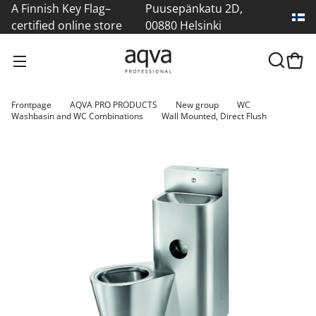
A Finnish Key Flag–
Puusepänkatu 2D,
certified online store
00880 Helsinki
Frontpage
AQVA PRO PRODUCTS
New group
WC
Washbasin and WC Combinations
Wall Mounted, Direct Flush