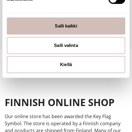
Käytämme evästeitä tarjoamamme sisällön ja mainosten
Reviews
räätälöimiseen, sosiaalisen median ominaisuuksien
tukemiseen ja kävijämäärämme analysoimiseen. Lisäksi
Salli kaikki
jaamme sosiaalisen median, mainosalan ja analytiikka-
Questions
alan kumppaneillemme tietoja siitä, miten käytät
sivustoamme. Kumppanimme voivat yhdistää näitä
Salli valinta
tietoja muihin tietoihin, joita olet antanut heille tai joita on
kerätty, kun olet käyttänyt heidän palvelujaan.
Kiellä
FINNISH ONLINE SHOP
Our online store has been awarded the Key Flag
Symbol. The store is operated by a Finnish company
and products are shipped from Finland. Many of our