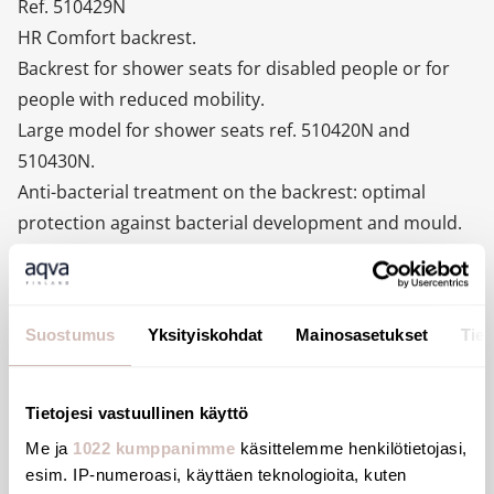
Ref. 510429N
HR Comfort backrest.
Backrest for shower seats for disabled people or for
people with reduced mobility.
Large model for shower seats ref. 510420N and
510430N.
Anti-bacterial treatment on the backrest: optimal
protection against bacterial development and mould.
Suitable for intensive use in public places or the
healthcare sector.
Removable solid backrest made from high strength
Suostumus
Yksityiskohdat
Mainosasetukset
Tiet
polymer.
Uniform non-porous surface for easy maintenance
and hygiene.
Tietojesi vastuullinen käyttö
Good resistance to chemical products (Betadine®) and
Me ja
1022 kumppanimme
käsittelemme henkilötietojasi,
cleaning.
esim. IP-numeroasi, käyttäen teknologioita, kuten