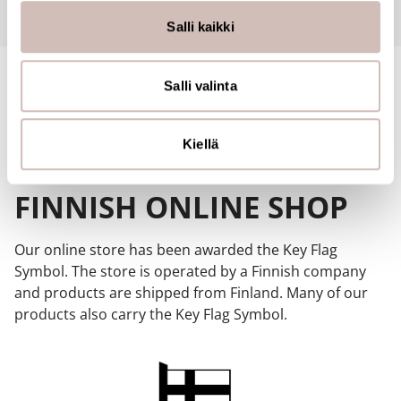
tukemiseen ja kävijämäärämme analysoimiseen. Lisäksi
Salli kaikki
jaamme sosiaalisen median, mainosalan ja analytiikka-
alan kumppaneillemme tietoja siitä, miten käytät
sivustoamme. Kumppanimme voivat yhdistää näitä
Salli valinta
tietoja muihin tietoihin, joita olet antanut heille tai joita on
kerätty, kun olet käyttänyt heidän palvelujaan.
Kiellä
FINNISH ONLINE SHOP
Our online store has been awarded the Key Flag
Symbol. The store is operated by a Finnish company
and products are shipped from Finland. Many of our
products also carry the Key Flag Symbol.