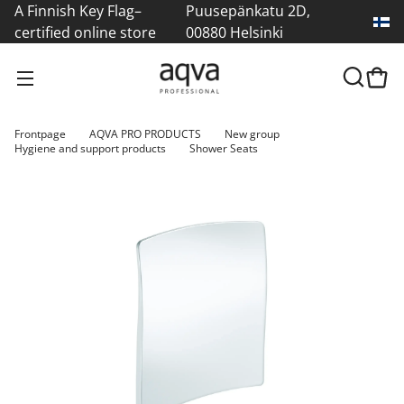
A Finnish Key Flag–
Puusepänkatu 2D,
certified online store
00880 Helsinki
Frontpage
AQVA PRO PRODUCTS
New group
Hygiene and support products
Shower Seats