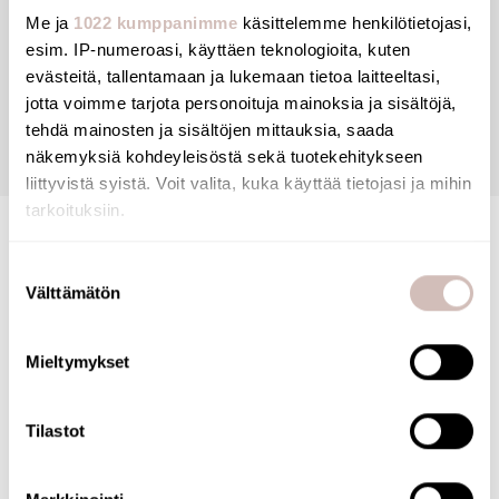
Me ja
1022 kumppanimme
käsittelemme henkilötietojasi,
esim. IP-numeroasi, käyttäen teknologioita, kuten
Reviews
evästeitä, tallentamaan ja lukemaan tietoa laitteeltasi,
jotta voimme tarjota personoituja mainoksia ja sisältöjä,
tehdä mainosten ja sisältöjen mittauksia, saada
Questions
näkemyksiä kohdeyleisöstä sekä tuotekehitykseen
liittyvistä syistä. Voit valita, kuka käyttää tietojasi ja mihin
tarkoituksiin.
Jos sallit, haluamme myös tehdä seuraavia:
Suostumuksen
Välttämätön
Kerätä tietoja maantieteellisestä sijainnistasi,
valinta
mahdollisesti muutaman metrin tarkkuudella
Tunnistaa laitteesi skannaamalla sen ominaispiirteitä
Mieltymykset
aktiivisesti (sormenjäljen muodostaminen)
FINNISH ONLINE SHOP
Lue lisää siitä, miten henkilötietojasi käsitellään ja miten
Tilastot
voit määrittää asetuksesi
tiedot-osiossa
. Voit muuttaa
Our online store has been awarded the Key Flag
suostumustasi tai peruuttaa sen milloin vain
Symbol. The store is operated by a Finnish company
evästeilmoituksessa.