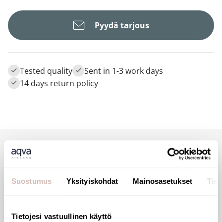
Pyydä tarjous
Tested quality
Sent in 1-3 work days
14 days return policy
Description
Suostumus
Yksityiskohdat
Mainosasetukset
Tiet
Tietojesi vastuullinen käyttö