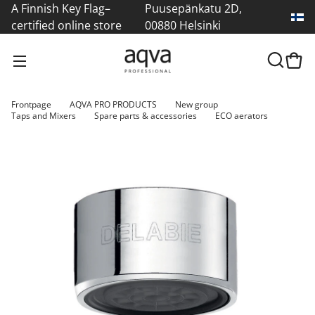
A Finnish Key Flag–
Puusepänkatu 2D,
certified online store
00880 Helsinki
Frontpage
AQVA PRO PRODUCTS
New group
Taps and Mixers
Spare parts & accessories
ECO aerators