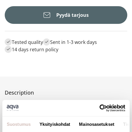
Pyydä tarjous
Tested quality
Sent in 1-3 work days
14 days return policy
Description
Flush tube
Suostumus
Yksityiskohdat
Mainosasetukset
Tiet