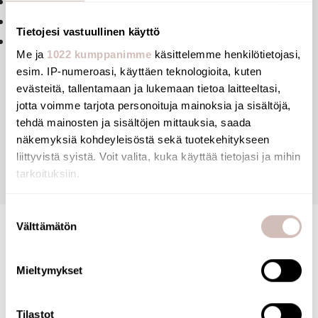
Chrome-plated brass flush tube Ø 32 mm angled 45°
Collar, nut and 1 1/4" water nozzle
Tietojesi vastuullinen käyttö
10-year warranty
Me ja
1022 kumppanimme
käsittelemme henkilötietojasi,
esim. IP-numeroasi, käyttäen teknologioita, kuten
evästeitä, tallentamaan ja lukemaan tietoa laitteeltasi,
jotta voimme tarjota personoituja mainoksia ja sisältöjä,
Reviews
tehdä mainosten ja sisältöjen mittauksia, saada
näkemyksiä kohdeyleisöstä sekä tuotekehitykseen
liittyvistä syistä. Voit valita, kuka käyttää tietojasi ja mihin
Questions
tarkoituksiin.
Jos sallit, haluamme myös tehdä seuraavia:
Suostumuksen
Välttämätön
Kerätä tietoja maantieteellisestä sijainnistasi,
valinta
mahdollisesti muutaman metrin tarkkuudella
Tunnistaa laitteesi skannaamalla sen ominaispiirteitä
Mieltymykset
aktiivisesti (sormenjäljen muodostaminen)
Lue lisää siitä, miten henkilötietojasi käsitellään ja miten
Tilastot
voit määrittää asetuksesi
tiedot-osiossa
. Voit muuttaa