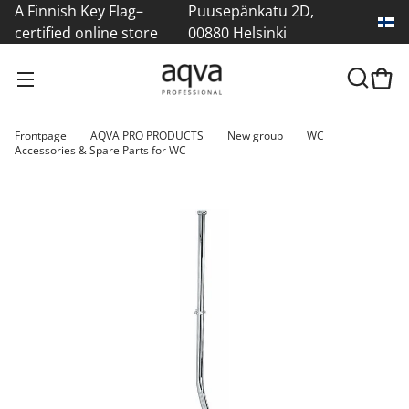
A Finnish Key Flag–
Puusepänkatu 2D,
certified online store
00880 Helsinki
Frontpage
AQVA PRO PRODUCTS
New group
WC
Accessories & Spare Parts for WC