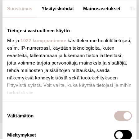
Solenoid valve.
Suostumus
Yksityiskohdat
Mainosasetukset
Tiet
For TEMPOMATIC 4 urinals and recessed BINOPTIC
taps.
Tietojesi vastuullinen käyttö
Union MM1/2".
Me ja
1022 kumppanimme
käsittelemme henkilötietojasi,
Works with a 6V power supply.
esim. IP-numeroasi, käyttäen teknologioita, kuten
Dimensions: 67mm.
evästeitä, tallentamaan ja lukemaan tietoa laitteeltasi,
jotta voimme tarjota personoituja mainoksia ja sisältöjä,
tehdä mainosten ja sisältöjen mittauksia, saada
näkemyksiä kohdeyleisöstä sekä tuotekehitykseen
Reviews
liittyvistä syistä. Voit valita, kuka käyttää tietojasi ja mihin
tarkoituksiin.
Questions
Jos sallit, haluamme myös tehdä seuraavia:
Suostumuksen
Välttämätön
Kerätä tietoja maantieteellisestä sijainnistasi,
valinta
mahdollisesti muutaman metrin tarkkuudella
Tunnistaa laitteesi skannaamalla sen ominaispiirteitä
Mieltymykset
aktiivisesti (sormenjäljen muodostaminen)