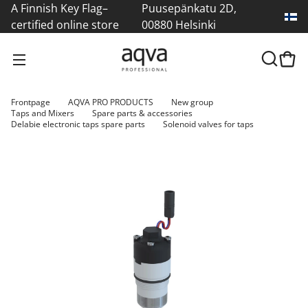
A Finnish Key Flag–
Puusepänkatu 2D,
certified online store
00880 Helsinki
Frontpage
AQVA PRO PRODUCTS
New group
Taps and Mixers
Spare parts & accessories
Delabie electronic taps spare parts
Solenoid valves for taps