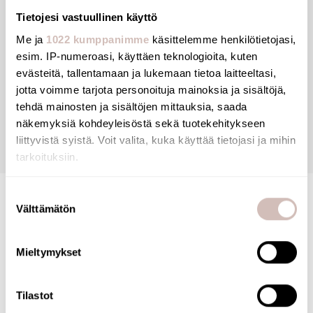
PE
Tietojesi vastuullinen käyttö
Me ja
1022 kumppanimme
käsittelemme henkilötietojasi,
esim. IP-numeroasi, käyttäen teknologioita, kuten
evästeitä, tallentamaan ja lukemaan tietoa laitteeltasi,
Reviews
jotta voimme tarjota personoituja mainoksia ja sisältöjä,
tehdä mainosten ja sisältöjen mittauksia, saada
näkemyksiä kohdeyleisöstä sekä tuotekehitykseen
Questions
liittyvistä syistä. Voit valita, kuka käyttää tietojasi ja mihin
tarkoituksiin.
Jos sallit, haluamme myös tehdä seuraavia:
Suostumuksen
Välttämätön
Kerätä tietoja maantieteellisestä sijainnistasi,
valinta
mahdollisesti muutaman metrin tarkkuudella
Tunnistaa laitteesi skannaamalla sen ominaispiirteitä
Mieltymykset
aktiivisesti (sormenjäljen muodostaminen)
Lue lisää siitä, miten henkilötietojasi käsitellään ja miten
FINNISH ONLINE SHOP
Tilastot
voit määrittää asetuksesi
tiedot-osiossa
. Voit muuttaa
suostumustasi tai peruuttaa sen milloin vain