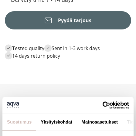
Pyydä tarjous
Tested quality
Sent in 1-3 work days
14 days return policy
Description
Suostumus
Yksityiskohdat
Mainosasetukset
Tiet
Tämä on uusi tuotekoodi numerolle 479646. 8.8.2018