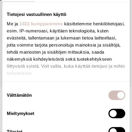
Tietojesi vastuullinen käyttö
Me ja
1022 kumppanimme
käsittelemme henkilötietojasi,
Files
esim. IP-numeroasi, käyttäen teknologioita, kuten
evästeitä, tallentamaan ja lukemaan tietoa laitteeltasi,
jotta voimme tarjota personoituja mainoksia ja sisältöjä,
Reviews
tehdä mainosten ja sisältöjen mittauksia, saada
näkemyksiä kohdeyleisöstä sekä tuotekehitykseen
liittyvistä syistä. Voit valita, kuka käyttää tietojasi ja mihin
Questions
tarkoituksiin.
Jos sallit, haluamme myös tehdä seuraavia:
Suostumuksen
Välttämätön
Kerätä tietoja maantieteellisestä sijainnistasi,
valinta
mahdollisesti muutaman metrin tarkkuudella
Tunnistaa laitteesi skannaamalla sen ominaispiirteitä
Mieltymykset
aktiivisesti (sormenjäljen muodostaminen)
Lue lisää siitä, miten henkilötietojasi käsitellään ja miten
Tilastot
voit määrittää asetuksesi
tiedot-osiossa
. Voit muuttaa