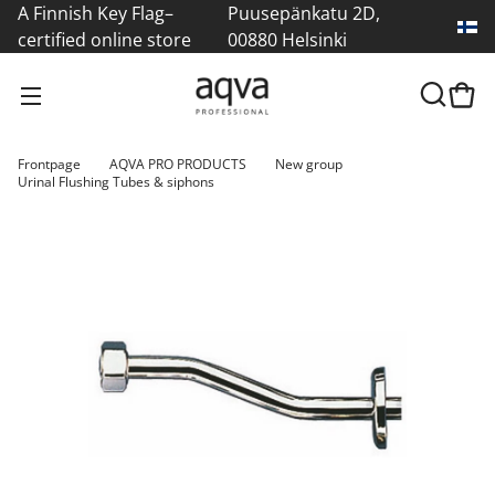
A Finnish Key Flag–
Puusepänkatu 2D,
certified online store
00880 Helsinki
Frontpage
AQVA PRO PRODUCTS
New group
Urinal Flushing Tubes & siphons