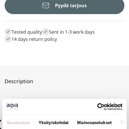
Pyydä tarjous
Tested quality
Sent in 1-3 work days
14 days return policy
Description
Neck tube specific to ROCA Urito urinal
F1/2"
Suostumus
Yksityiskohdat
Mainosasetukset
Tiet
10-year warranty