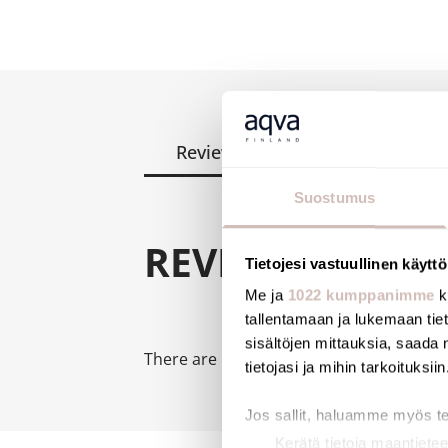
Reviews
Questions
Suostumus
REVIEWS
Tietojesi vastuullinen käyttö
Me ja
1022 kumppanimme
k
tallentamaan ja lukemaan tieto
sisältöjen mittauksia, saada 
There are no reviews for this product ye
tietojasi ja mihin tarkoituksiin
Jos sallit, haluamme myös t
Kerätä tietoja maantietee