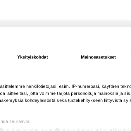
Yksityiskohdat
Mainosasetukset
äsittelemme henkilötietojasi, esim. IP-numeroasi, käyttäen teknol
a laitteeltasi, jotta voimme tarjota personoituja mainoksia ja sis
näkemyksiä kohdeyleisöstä sekä tuotekehitykseen liittyvistä syist
t.
Log in and rate the product.
.
ehdä seuraavia:
llisestä sijainnistasi, mahdollisesti muutaman metrin tarkkuudell