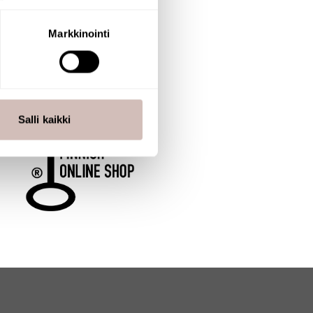
aminen)
ossa
. Voit muuttaa
Markkinointi
 ominaisuuksien tukemiseen
tiikka-alan
ietoja muihin tietoihin, joita
Salli kaikki