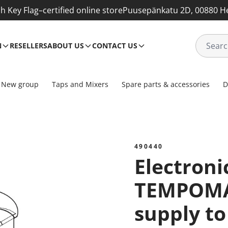
sh Key Flag–certified online store
Puusepänkatu 2D, 00880 He
N
RESELLERS
ABOUT US
CONTACT US
New group
Taps and Mixers
Spare parts & accessories
D
490440
Electronic unit for
TEMPOMA
supply to