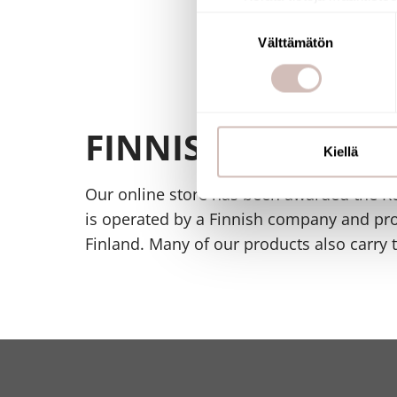
Tunnistaa laitteesi skan
Suostumuksen
Lue lisää siitä, miten henkilö
Välttämätön
valinta
suostumustasi tai peruuttaa 
Käytämme evästeitä tarjoama
ja kävijämäärämme analysoim
FINNISH ONLINE 
kumppaneillemme tietoja siitä
Kiellä
olet antanut heille tai joita o
Our online store has been awarded the Ke
is operated by a Finnish company and pr
Finland. Many of our products also carry 