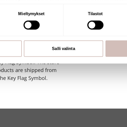
naamalla sen ominaispiirteitä aktiivisesti (sormenjäljen muodost
tietojasi käsitellään ja miten voit määrittää asetuksesi
tiedot-osi
Mieltymykset
Tilastot
sen milloin vain evästeilmoituksessa.
mme sisällön ja mainosten räätälöimiseen, sosiaalisen median
iseen. Lisäksi jaamme sosiaalisen median, mainosalan ja analy
SHOP
, miten käytät sivustoamme. Kumppanimme voivat yhdistää näitä t
Salli valinta
n kerätty, kun olet käyttänyt heidän palvelujaan.
y Flag Symbol. The store
oducts are shipped from
the Key Flag Symbol.