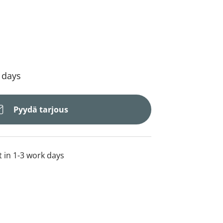
4 days
Pyydä tarjous
t in 1-3 work days