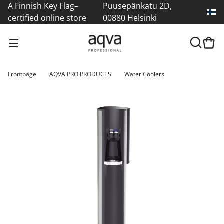
A Finnish Key Flag–
Puusepänkatu 2D,
certified online store
00880 Helsinki
Frontpage
AQVA PRO PRODUCTS
Water Coolers