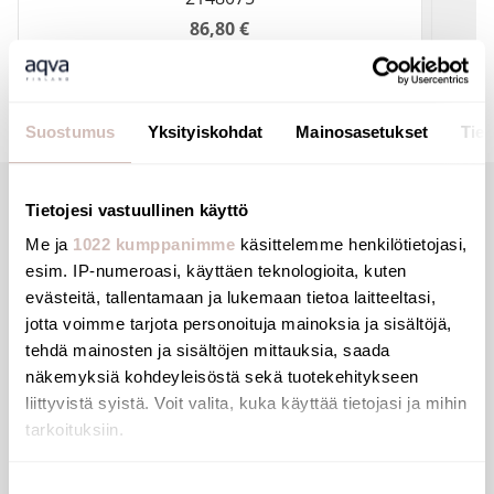
86,80 €
Suostumus
Yksityiskohdat
Mainosasetukset
Tiet
Tietojesi vastuullinen käyttö
Description
Me ja
1022 kumppanimme
käsittelemme henkilötietojasi,
esim. IP-numeroasi, käyttäen teknologioita, kuten
evästeitä, tallentamaan ja lukemaan tietoa laitteeltasi,
jotta voimme tarjota personoituja mainoksia ja sisältöjä,
tehdä mainosten ja sisältöjen mittauksia, saada
näkemyksiä kohdeyleisöstä sekä tuotekehitykseen
liittyvistä syistä. Voit valita, kuka käyttää tietojasi ja mihin
Files
tarkoituksiin.
Jos sallit, haluamme myös tehdä seuraavia:
Suostumuksen