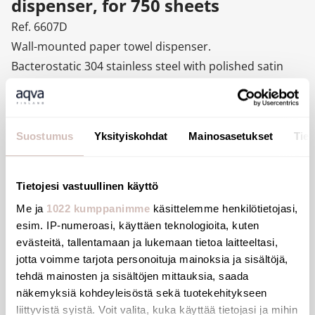
dispenser, for 750 sheets
Ref. 6607D
Wall-mounted paper towel dispenser.
Bacterostatic 304 stainless steel with polished satin
finish.
Paper towel dispenser with lock and standard DELABIE
key.
Suostumus
Yksityiskohdat
Mainosasetukset
Tiet
With level control.
Capacity 750 sheets.
Stainless steel thickness: 1mm.
Tietojesi vastuullinen käyttö
Dimensions: 130 x 275 x 450mm.
Me ja
1022 kumppanimme
käsittelemme henkilötietojasi,
Pack of folded paper towels can be ordered separately
esim. IP-numeroasi, käyttäen teknologioita, kuten
(ref. 6606).
evästeitä, tallentamaan ja lukemaan tietoa laitteeltasi,
jotta voimme tarjota personoituja mainoksia ja sisältöjä,
Paper towel dimensions: open 230 x 250mm, folded
tehdä mainosten ja sisältöjen mittauksia, saada
115 x 250mm.
näkemyksiä kohdeyleisöstä sekä tuotekehitykseen
Paper towel dispenser with 30-year warranty.
liittyvistä syistä. Voit valita, kuka käyttää tietojasi ja mihin