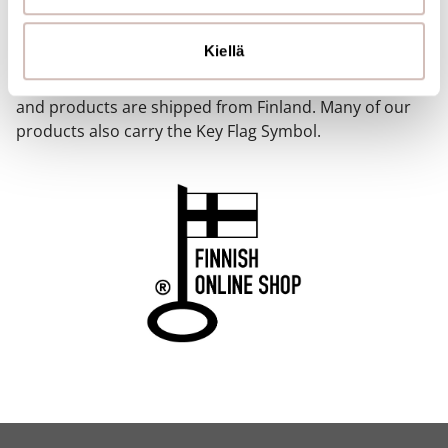
FINNISH ONLINE SHOP
tietoja muihin tietoihin, joita olet antanut heille tai joita on
kerätty, kun olet käyttänyt heidän palvelujaan.
Kiellä
Our online store has been awarded the Key Flag
Symbol. The store is operated by a Finnish company
and products are shipped from Finland. Many of our
products also carry the Key Flag Symbol.