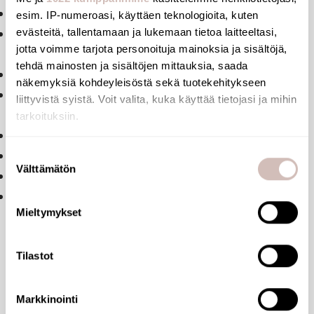
Supplied with stainless steel screws for concrete walls.
esim. IP-numeroasi, käyttäen teknologioita, kuten
evästeitä, tallentamaan ja lukemaan tietoa laitteeltasi,
Tested to over 200kg. Maximum recommended user
jotta voimme tarjota personoituja mainoksia ja sisältöjä,
weight: 135kg.
tehdä mainosten ja sisältöjen mittauksia, saada
10-year warranty.
näkemyksiä kohdeyleisöstä sekä tuotekehitykseen
CE marked.
liittyvistä syistä. Voit valita, kuka käyttää tietojasi ja mihin
Advantages
tarkoituksiin.
304 stainless steel: reduces bacterial development.
Jos sallit, haluamme myös tehdä seuraavia:
Suostumuksen
Tested to over 200 kg.
Välttämätön
Kerätä tietoja maantieteellisestä sijainnistasi,
valinta
40mm gap between bar and wall: minimal space.
mahdollisesti muutaman metrin tarkkuudella
UltraPolish : Smooth surface, easy to clean.
Tunnistaa laitteesi skannaamalla sen ominaispiirteitä
Mieltymykset
aktiivisesti (sormenjäljen muodostaminen)
Lue lisää siitä, miten henkilötietojasi käsitellään ja miten
Tilastot
voit määrittää asetuksesi
tiedot-osiossa
. Voit muuttaa
Files
suostumustasi tai peruuttaa sen milloin vain
evästeilmoituksessa.
Markkinointi