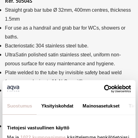
Ref. 50504S
Straight grab bar tube Ø 32mm, 400mm centres, thickness
1.5mm
For use as a handrail and grab bar for WCs, showers or
baths.
Bacteriostatic 304 stainless steel tube.
UltraSatin polished satin stainless steel, uniform non-
porous surface for easy maintenance and hygiene.
Plate welded to the tube by invisible safety bead weld
(process exclusive to "ArN-Securit").
40mm gap between the bar and the wall: minimal space
prevents the forearm passing between the bar and the
Suostumus
Yksityiskohdat
Mainosasetukset
Tiet
wall, reducing the risk of fracture in case of loss of
balance.
Fixings concealed by a 3-hole cover plate, 304 stainless
Tietojesi vastuullinen käyttö
steel, Ø 72mm.
Me ja
1022 kumppanimme
käsittelemme henkilötietojasi,