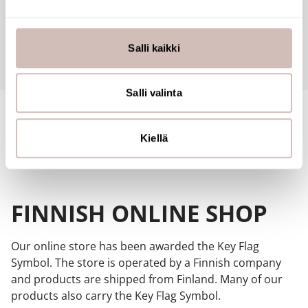
Reviews
Käytämme evästeitä tarjoamamme sisällön ja mainosten
räätälöimiseen, sosiaalisen median ominaisuuksien
tukemiseen ja kävijämäärämme analysoimiseen. Lisäksi
Salli kaikki
Questions
jaamme sosiaalisen median, mainosalan ja analytiikka-
alan kumppaneillemme tietoja siitä, miten käytät
sivustoamme. Kumppanimme voivat yhdistää näitä
Salli valinta
tietoja muihin tietoihin, joita olet antanut heille tai joita on
kerätty, kun olet käyttänyt heidän palvelujaan.
Kiellä
FINNISH ONLINE SHOP
Our online store has been awarded the Key Flag
Symbol. The store is operated by a Finnish company
and products are shipped from Finland. Many of our
products also carry the Key Flag Symbol.