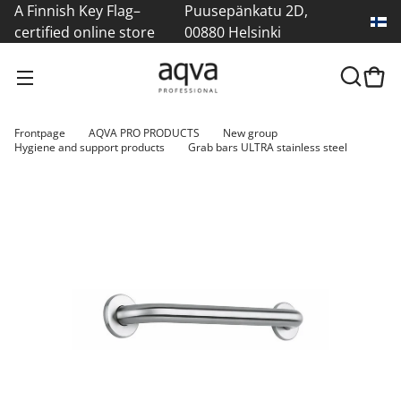
A Finnish Key Flag–
Puusepänkatu 2D,
certified online store
00880 Helsinki
Frontpage
AQVA PRO PRODUCTS
New group
Hygiene and support products
Grab bars ULTRA stainless steel