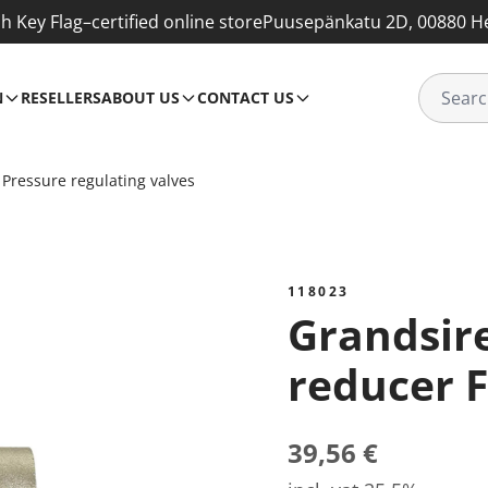
sh Key Flag–certified online store
Puusepänkatu 2D, 00880 He
N
RESELLERS
ABOUT US
CONTACT US
Pressure regulating valves
118023
Grandsire pressure
reducer F
39,56 €