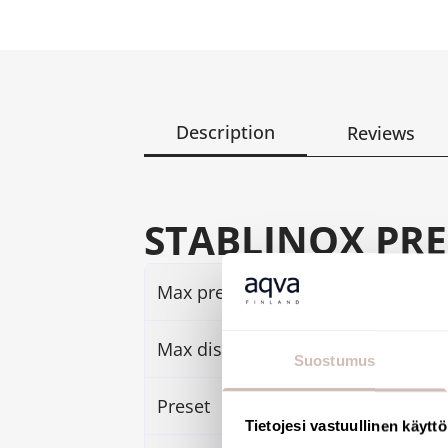
Description
Reviews
STABLINOX PR
Max pressure duration
10 b
Max discharge
30 
Suostumus
Preset
3 ba
Tietojesi vastuullinen käyttö