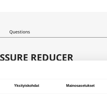
Questions
ESSURE REDUCER
ar
lpm
Yksityiskohdat
Mainosasetukset
r