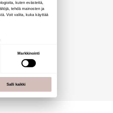
ogioita, kuten evästeitä,
ältöjä, tehdä mainosten ja
ä. Voit valita, kuka käyttää
a
aminen)
ossa
. Voit muuttaa
Markkinointi
 ominaisuuksien tukemiseen
tiikka-alan
ietoja muihin tietoihin, joita
Salli kaikki