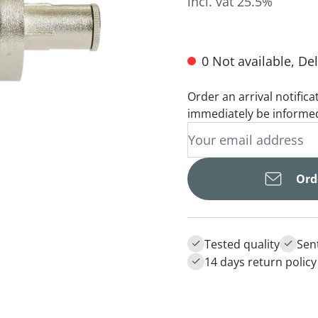
incl. vat 25.5%
0 Not available, De
Order an arrival notifica
immediately be informed
Orde
Tested quality
Sen
14 days return policy