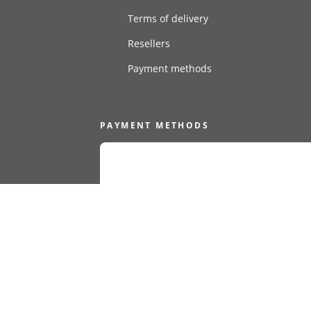
Terms of delivery
Resellers
Payment methods
PAYMENT METHODS
PRIVACY POLICY
COOKIE DECLARATIO