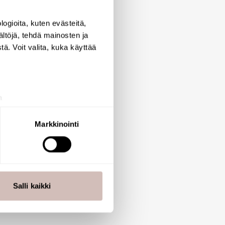
y, children.
ogioita, kuten evästeitä,
ältöjä, tehdä mainosten ja
ä. Voit valita, kuka käyttää
a
aminen)
ossa
. Voit muuttaa
Markkinointi
 ominaisuuksien tukemiseen
tiikka-alan
ietoja muihin tietoihin, joita
Salli kaikki