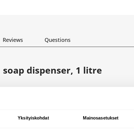
Reviews
Questions
soap dispenser, 1 litre
oft-touch operation.
dispenser
nd standard DELABIE key.
ver.
Yksityiskohdat
Mainosasetukset
aintenance and improved hygiene.