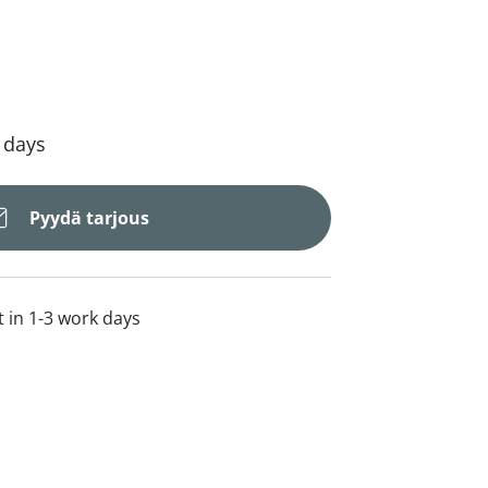
4 days
Pyydä tarjous
t in 1-3 work days