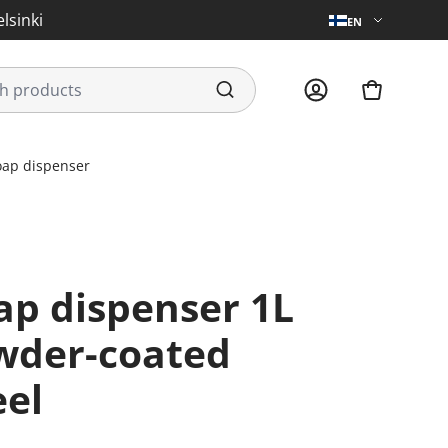
lsinki
EN
oap dispenser
wder-coated
eel