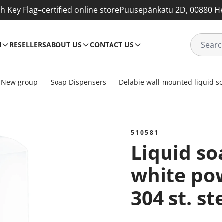
sh Key Flag–certified online store
Puusepänkatu 2D, 00880 He
N
RESELLERS
ABOUT US
CONTACT US
New group
Soap Dispensers
Delabie wall-mounted liquid s
510581
Liquid soap dispenser 1L
white po
304 st. st