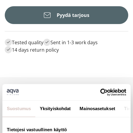
Pyydä tarjous
Tested quality
Sent in 1-3 work days
14 days return policy
Description
Suostumus
Yksityiskohdat
Mainosasetukset
Tiet
Tietojesi vastuullinen käyttö