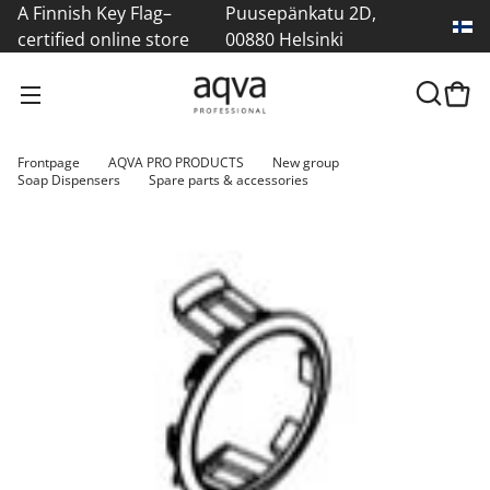
A Finnish Key Flag–
Puusepänkatu 2D,
certified online store
00880 Helsinki
Frontpage
AQVA PRO PRODUCTS
New group
Soap Dispensers
Spare parts & accessories