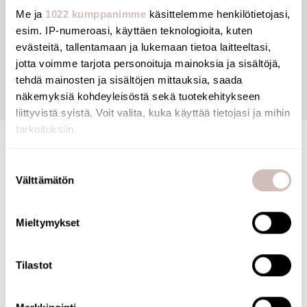
Me ja
1022 kumppanimme
käsittelemme henkilötietojasi,
esim. IP-numeroasi, käyttäen teknologioita, kuten
Reviews
evästeitä, tallentamaan ja lukemaan tietoa laitteeltasi,
jotta voimme tarjota personoituja mainoksia ja sisältöjä,
tehdä mainosten ja sisältöjen mittauksia, saada
Questions
näkemyksiä kohdeyleisöstä sekä tuotekehitykseen
liittyvistä syistä. Voit valita, kuka käyttää tietojasi ja mihin
tarkoituksiin.
Jos sallit, haluamme myös tehdä seuraavia:
Suostumuksen
Välttämätön
Kerätä tietoja maantieteellisestä sijainnistasi,
valinta
mahdollisesti muutaman metrin tarkkuudella
Tunnistaa laitteesi skannaamalla sen ominaispiirteitä
Mieltymykset
aktiivisesti (sormenjäljen muodostaminen)
FINNISH ONLINE SHOP
Lue lisää siitä, miten henkilötietojasi käsitellään ja miten
Tilastot
voit määrittää asetuksesi
tiedot-osiossa
. Voit muuttaa
Our online store has been awarded the Key Flag
suostumustasi tai peruuttaa sen milloin vain
Symbol. The store is operated by a Finnish company
evästeilmoituksessa.