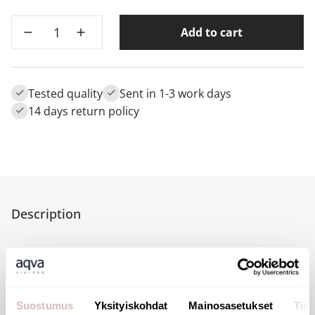
Add to cart
Tested quality
Sent in 1-3 work days
14 days return policy
Description
Sanurix 10 liters bottle
Suostumus
Yksityiskohdat
Mainosasetukset
Tiet
(concentrate)