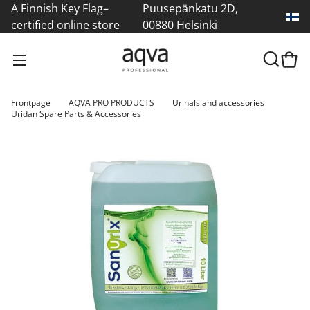
A Finnish Key Flag–
Puusepänkatu 2D,
certified online store
00880 Helsinki
Frontpage
AQVA PRO PRODUCTS
Urinals and accessories
Uridan Spare Parts & Accessories