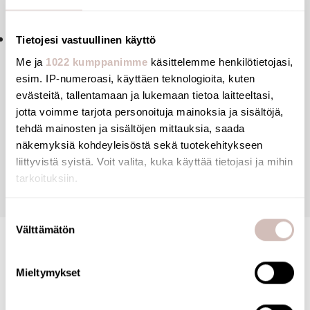
For water free urinals daily cleaning
Dilution ratio 2dl Sanurix to be added 3dl water= 0,5
Tietojesi vastuullinen käyttö
litre ready-to use liquid
Me ja
1022 kumppanimme
käsittelemme henkilötietojasi,
esim. IP-numeroasi, käyttäen teknologioita, kuten
evästeitä, tallentamaan ja lukemaan tietoa laitteeltasi,
jotta voimme tarjota personoituja mainoksia ja sisältöjä,
tehdä mainosten ja sisältöjen mittauksia, saada
Reviews
näkemyksiä kohdeyleisöstä sekä tuotekehitykseen
liittyvistä syistä. Voit valita, kuka käyttää tietojasi ja mihin
Questions
tarkoituksiin.
Jos sallit, haluamme myös tehdä seuraavia:
Suostumuksen
Välttämätön
Kerätä tietoja maantieteellisestä sijainnistasi,
valinta
mahdollisesti muutaman metrin tarkkuudella
Tunnistaa laitteesi skannaamalla sen ominaispiirteitä
Mieltymykset
aktiivisesti (sormenjäljen muodostaminen)
Lue lisää siitä, miten henkilötietojasi käsitellään ja miten