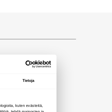
ntial mixer
ation:
Tietoja
ogioita, kuten evästeitä,
ältöjä, tehdä mainosten ja