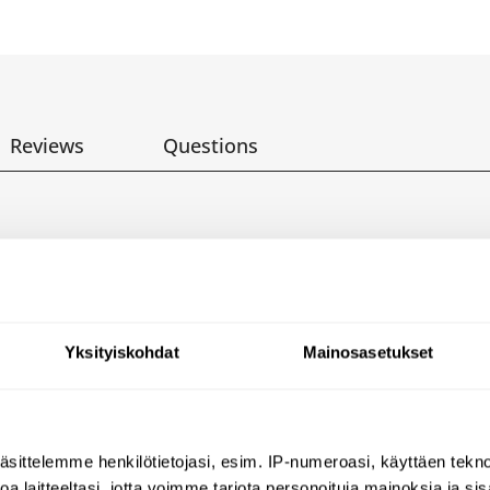
Reviews
Questions
anel with SECURITHERM seque
shower panel for wall-mounted exposed install
Yksityiskohdat
Mainosasetukset
atic mixer (non time flow).
ter up to 39°C.
at 39°C, can be adjusted.
äsittelemme henkilötietojasi, esim. IP-numeroasi, käyttäen teknol
hut-off if cold or hot water supply fails.
a laitteeltasi, jotta voimme tarjota personoituja mainoksia ja sis