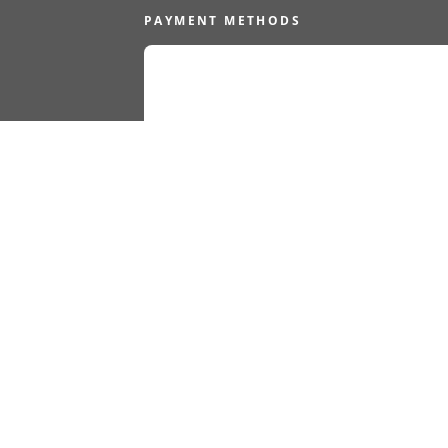
PAYMENT METHODS
PRIVACY POLICY
COOKIE DECLARATIO