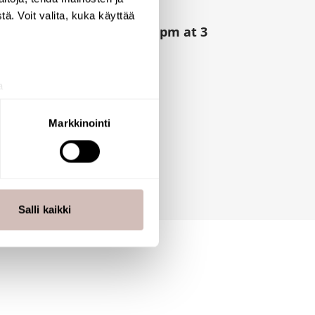
ä. Voit valita, kuka käyttää
ow rate regulation at 6 lpm at 3
a
aminen)
ossa
. Voit muuttaa
Markkinointi
 ominaisuuksien tukemiseen
tiikka-alan
ietoja muihin tietoihin, joita
Salli kaikki