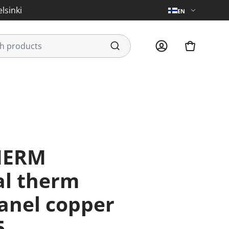
lsinki
EN
al therm
anel copper
5