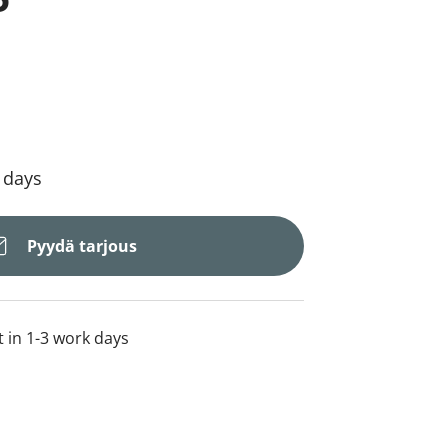
4 days
Pyydä tarjous
t in 1-3 work days