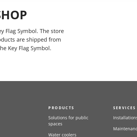
SHOP
y Flag Symbol. The store
oducts are shipped from
the Key Flag Symbol.
PRODUCTS
SERVICES
Solutions for public
Installation
spaces
Maintenan
Water coolers