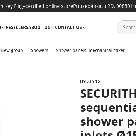
sh Key Flag–certified online store
Puusepänkatu 2D, 00880 He
N
RESELLERS
ABOUT US
CONTACT US
New group
Showers
Shower panels, mechanical mixer
H963915
SECURITHERM
sequenti
shower p
inlets Ø1