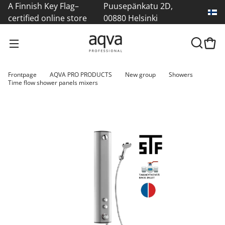
A Finnish Key Flag–
Puusepänkatu 2D,
certified online store
00880 Helsinki
Frontpage
AQVA PRO PRODUCTS
New group
Showers
Time flow shower panels mixers