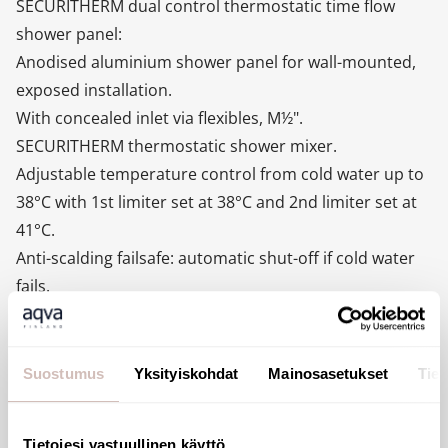
SECURITHERM dual control thermostatic time flow
shower panel:
Anodised aluminium shower panel for wall-mounted,
exposed installation.
With concealed inlet via flexibles, M½".
SECURITHERM thermostatic shower mixer.
Adjustable temperature control from cold water up to
38°C with 1st limiter set at 38°C and 2nd limiter set at
41°C.
Anti-scalding failsafe: automatic shut-off if cold water
fails.
Anti-cold showers function: automatic shut-off if hot
water fails.
Thermal shocks are possible.
Suostumus
Yksityiskohdat
Mainosasetukset
Tiet
Soft-touch operation.
Chrome-plated, tamperproof, scale-resistant, fixed,
Tietojesi vastuullinen käyttö