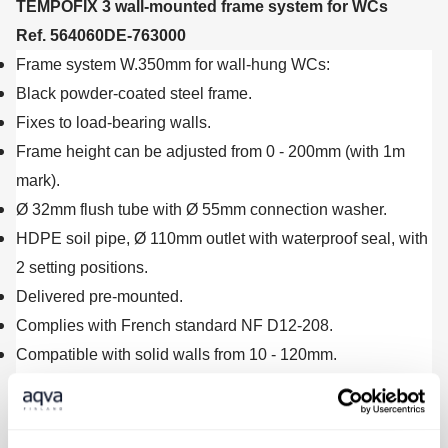
TEMPOFIX 3 wall-mounted frame system for WCs
Ref. 564060DE-763000
Frame system W.350mm for wall-hung WCs:
Black powder-coated steel frame.
Fixes to load-bearing walls.
Frame height can be adjusted from 0 - 200mm (with 1m
mark).
Ø 32mm flush tube with Ø 55mm connection washer.
HDPE soil pipe, Ø 110mm outlet with waterproof seal, with
2 setting positions.
Delivered pre-mounted.
Complies with French standard NF D12-208.
Compatible with solid walls from 10 - 120mm.
Fitted with TEMPOFLUX 3 F¾" time
flow direct flush valve: