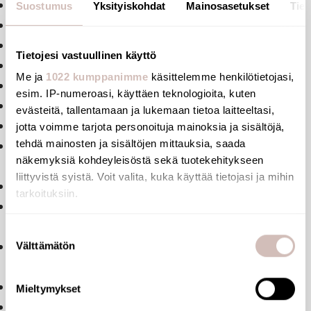
Satin finish stainless steel wall plate 210 x 162mm.
Suostumus
Yksityiskohdat
Mainosasetukset
Tiet
Waterproof recessing housing.
Soft-touch operation.
Tietojesi vastuullinen käyttö
Dual flush 3L/6L, can be adjusted to 2L/4L.
Me ja
1022 kumppanimme
käsittelemme henkilötietojasi,
AB anti-blocking system.
esim. IP-numeroasi, käyttäen teknologioita, kuten
Backflow prevention device inside the housing.
evästeitä, tallentamaan ja lukemaan tietoa laitteeltasi,
Integrated stopcock and flow rate adjuster.
jotta voimme tarjota personoituja mainoksia ja sisältöjä,
tehdä mainosten ja sisältöjen mittauksia, saada
Acoustic level complies with European standard EN 12541
näkemyksiä kohdeyleisöstä sekä tuotekehitykseen
class II.
liittyvistä syistä. Voit valita, kuka käyttää tietojasi ja mihin
Compatible with sea water and grey water.
tarkoituksiin.
Technical characteristics: see TEMPOFLUX 3 ref.
763BOX-763000.
Jos sallit, haluamme myös tehdä seuraavia:
Suostumuksen
Välttämätön
Kerätä tietoja maantieteellisestä sijainnistasi,
10 year warranty.
valinta
mahdollisesti muutaman metrin tarkkuudella
Advantages
Tunnistaa laitteesi skannaamalla sen ominaispiirteitä
Quick and easy to install: delivered pre-mounted.
Mieltymykset
aktiivisesti (sormenjäljen muodostaminen)
Install behind wall.