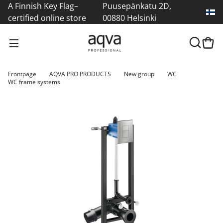
A Finnish Key Flag–
Puusepänkatu 2D,
certified online store
00880 Helsinki
Frontpage
AQVA PRO PRODUCTS
New group
WC
WC frame systems