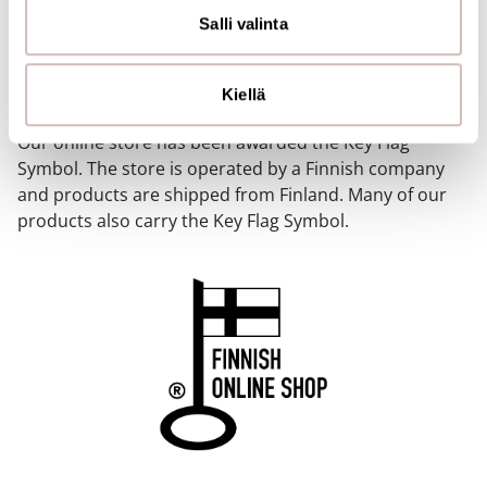
sivustoamme. Kumppanimme voivat yhdistää näitä
Salli valinta
tietoja muihin tietoihin, joita olet antanut heille tai joita on
kerätty, kun olet käyttänyt heidän palvelujaan.
FINNISH ONLINE SHOP
Kiellä
Our online store has been awarded the Key Flag
Symbol. The store is operated by a Finnish company
and products are shipped from Finland. Many of our
products also carry the Key Flag Symbol.