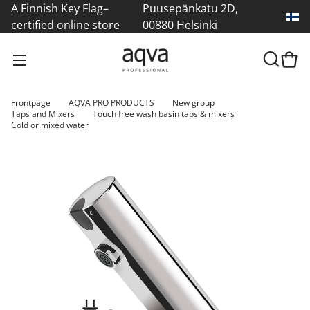
A Finnish Key Flag–
Puusepänkatu 2D,
certified online store
00880 Helsinki
Frontpage
AQVA PRO PRODUCTS
New group
Taps and Mixers
Touch free wash basin taps & mixers
Cold or mixed water