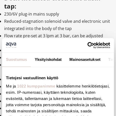
tap:
230/6V plug-in mains supply
Reduced-stagnation solenoid valve and electronic unit
integrated into the body of the tap
Flow rate pre-set at 3 lpm at 3 bar, can be adjusted
from 1.4 - 6 lpm
Scale-resistant flow straightener
Duty flush (~60 seconds every 24 hours after last use)
Suostumus
Yksityiskohdat
Mainosasetukset
Tiet
Active, infrared presence detection, sensor at the end
of the spout optimises detection
Tietojesi vastuullinen käyttö
Chrome-plated metal body
Cap fixed in place by 2 concealed screws
Me ja
1022 kumppanimme
käsittelemme henkilötietojasi,
esim. IP-numeroasi, käyttäen teknologioita, kuten
PEX flexible F3/8” with filter
evästeitä, tallentamaan ja lukemaan tietoa laitteeltasi,
Fixing reinforced by 2 stainless steel rods
jotta voimme tarjota personoituja mainoksia ja sisältöjä,
Anti-blocking security
tehdä mainosten ja sisältöjen mittauksia, saada
Suitable for people with reduced mobility