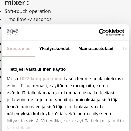
mixer :
Soft-touch operation
Time flow ~7 seconds
Flow rate pre-set at 3 lpm at 3 bar, can be adjusted
from 1.4 to 6 lpm
Tamperproof scale-resistant flow straightener
Suostumus
Yksityiskohdat
Mainosasetukset
Tiet
Chrome-plated solid brass body
PEX flexibles F3/8" with filters and non-return valves
Fixing reinforced by 2 stainless steel rods
Tietojesi vastuullinen käyttö
Side temperature control with standard lever and
Me ja
1022 kumppanimme
käsittelemme henkilötietojasi,
adjustable maximum temperature limiter
esim. IP-numeroasi, käyttäen teknologioita, kuten
Suitable for people with reduced mobility
evästeitä, tallentamaan ja lukemaan tietoa laitteeltasi,
jotta voimme tarjota personoituja mainoksia ja sisältöjä,
10-year warranty
tehdä mainosten ja sisältöjen mittauksia, saada
näkemyksiä kohdeyleisöstä sekä tuotekehitykseen
liittyvistä syistä. Voit valita, kuka käyttää tietojasi ja mihin
tarkoituksiin.