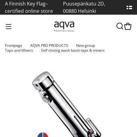
A Finnish Key Flag–
Puusepänkatu 2D,
certified online store
00880 Helsinki
Frontpage
AQVA PRO PRODUCTS
New group
Taps and Mixers
Self closing wash basin taps & mixers