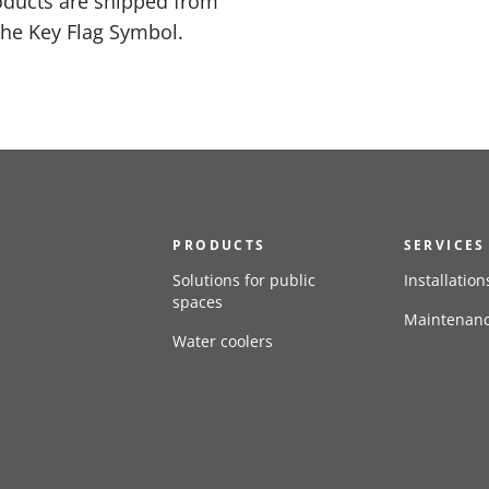
oducts are shipped from
the Key Flag Symbol.
PRODUCTS
SERVICES
Solutions for public
Installation
spaces
Maintenan
Water coolers