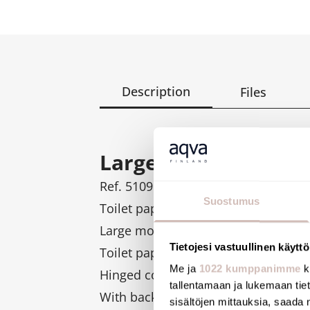
Description
Files
Large toilet roll hol
Ref. 510911S
Suostumus
Toilet paper dispenser.
Large model for 200m rolls.
Tietojesi vastuullinen käyttö
Toilet paper dispenser made from po
Me ja
1022 kumppanimme
k
Hinged cover makes it easier to refi
tallentamaan ja lukemaan tieto
With back-piece: protects paper fro
sisältöjen mittauksia, saada 