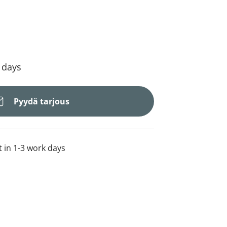
4 days
Pyydä tarjous
t in 1-3 work days