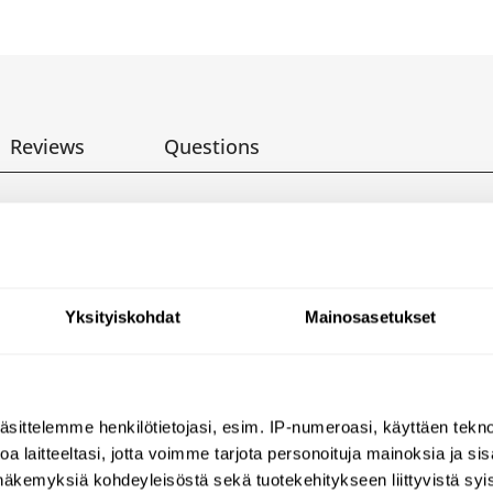
Reviews
Questions
der - 200 m
Yksityiskohdat
Mainosasetukset
lished satin 304 stainless steel.
äsittelemme henkilötietojasi, esim. IP-numeroasi, käyttäen teknol
ll and improves hygiene.
a laitteeltasi, jotta voimme tarjota personoituja mainoksia ja sis
m imperfections in wall, humidity and dust.
näkemyksiä kohdeyleisöstä sekä tuotekehitykseen liittyvistä syist