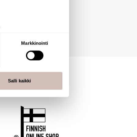
a
aminen)
ossa
. Voit muuttaa
Markkinointi
 ominaisuuksien tukemiseen
tiikka-alan
ietoja muihin tietoihin, joita
Salli kaikki