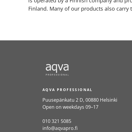
is operated by a Finnish company and pr
Finland. Many of our products also carry 
AQVA PROFESSIONAL
Puusepänkatu 2 D, 00880 Helsinki
Open on weekdays 09–17
010 321 5085
info@aqvapro.fi