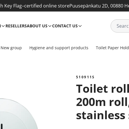
sh Key Flag–certified online store
Puusepänkatu 2D, 00880 He
N
RESELLERS
ABOUT US
CONTACT US
New group
Hygiene and support products
Toilet Paper Hol
510911S
Toilet roll holder for
200m roll
stainless 