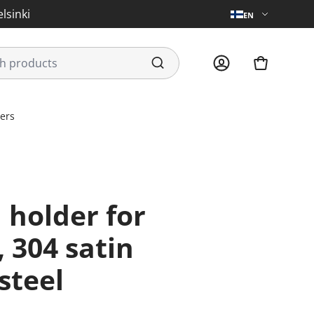
lsinki
EN
ders
, 304 satin
steel