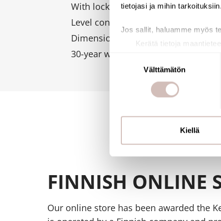
With lock and standard DELABIE key
tietojasi ja mihin tarkoituksiin
Level control.
Jos sallit, haluamme myös t
Dimensions: Ø 245mm, depth 123
Kerätä tietoja maantietee
30-year warranty.
Tunnistaa laitteesi skan
Suostumuksen
Lue lisää siitä, miten henkilö
Välttämätön
valinta
suostumustasi tai peruuttaa 
Käytämme evästeitä tarjoama
ja kävijämäärämme analysoim
kumppaneillemme tietoja siitä
Kiellä
olet antanut heille tai joita o
FINNISH ONLINE 
Our online store has been awarded the Ke