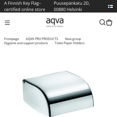
A Finnish Key Flag–
Puusepänkatu 2D,
certified online store
00880 Helsinki
Frontpage
AQVA PRO PRODUCTS
New group
Hygiene and support products
Toilet Paper Holders