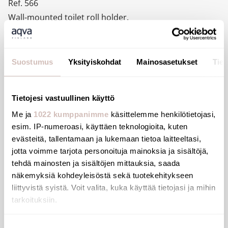
Ref. 566
Wall-mounted toilet roll holder.
Toilet roll holder with spindle.
One-piece hinged cover for easy maintenance and
better hygiene.
Suostumus
Yksityiskohdat
Mainosasetukset
Tiet
Anti-theft, integral polycarbonate spindle:
unbreakable.
Tietojesi vastuullinen käyttö
Bacteriostatic bright polished 304 stainless steel.
Me ja
1022 kumppanimme
käsittelemme henkilötietojasi,
Concealed fixings.
esim. IP-numeroasi, käyttäen teknologioita, kuten
Dimensions: 119 x 140 x 80mm.
evästeitä, tallentamaan ja lukemaan tietoa laitteeltasi,
30-year warranty.
jotta voimme tarjota personoituja mainoksia ja sisältöjä,
tehdä mainosten ja sisältöjen mittauksia, saada
näkemyksiä kohdeyleisöstä sekä tuotekehitykseen
liittyvistä syistä. Voit valita, kuka käyttää tietojasi ja mihin
Files
tarkoituksiin.
Jos sallit, haluamme myös tehdä seuraavia:
Suostumuksen