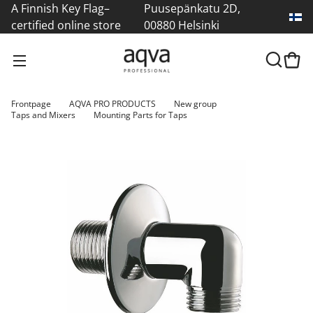
A Finnish Key Flag–
Puusepänkatu 2D,
certified online store
00880 Helsinki
Frontpage
AQVA PRO PRODUCTS
New group
Taps and Mixers
Mounting Parts for Taps