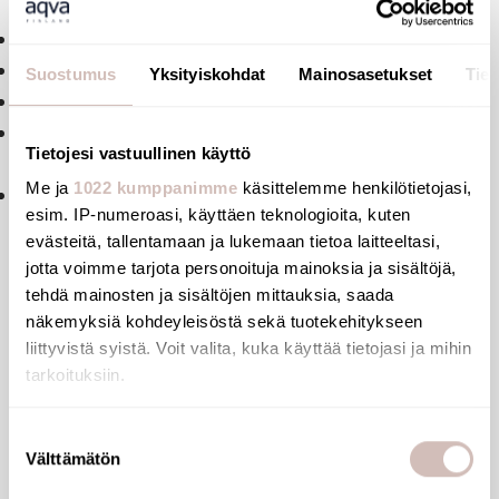
Ref. 868121
Wall-mounted elbow outlet for shower hoses
Solid brass.
Suostumus
Yksityiskohdat
Mainosasetukset
Tiet
MM1/2".
10-year warranty.
Tietojesi vastuullinen käyttö
Advantages
Me ja
1022 kumppanimme
käsittelemme henkilötietojasi,
Chrome- plated brass.
esim. IP-numeroasi, käyttäen teknologioita, kuten
evästeitä, tallentamaan ja lukemaan tietoa laitteeltasi,
jotta voimme tarjota personoituja mainoksia ja sisältöjä,
tehdä mainosten ja sisältöjen mittauksia, saada
Files
näkemyksiä kohdeyleisöstä sekä tuotekehitykseen
liittyvistä syistä. Voit valita, kuka käyttää tietojasi ja mihin
tarkoituksiin.
Reviews
Jos sallit, haluamme myös tehdä seuraavia:
Suostumuksen
Välttämätön
Kerätä tietoja maantieteellisestä sijainnistasi,
valinta
Questions
mahdollisesti muutaman metrin tarkkuudella