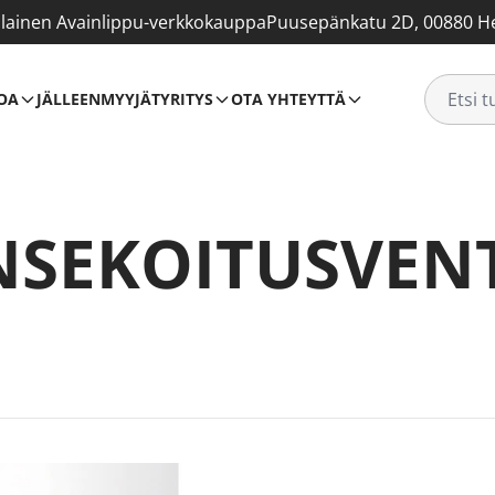
ainen Avainlippu-verkkokauppa
Puusepänkatu 2D, 00880 He
OA
JÄLLEENMYYJÄT
YRITYS
OTA YHTEYTTÄ
SEKOITUSVENT