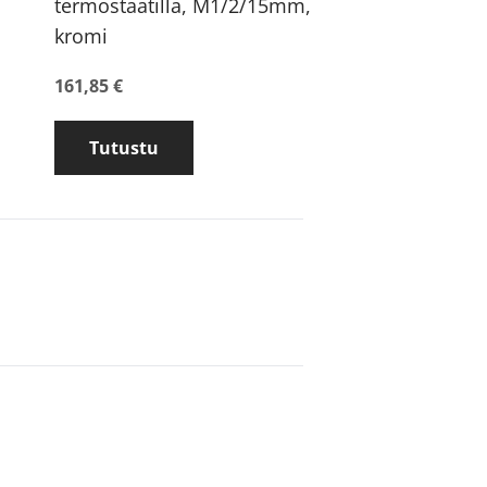
termostaatilla, M1/2/15mm,
kromi
161,85 €
Tutustu