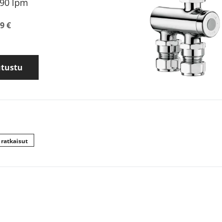
190 lpm
9 €
utustu
 ratkaisut