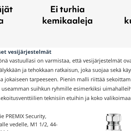
iset vesijärjestelmät
önä vastuullasi on varmistaa, että vesijärjestelmät ovat
 älykkään ja tehokkaan ratkaisun, joka suojaa sekä käy
sia jokaiseen tarpeeseen. Pienin malli riittää sekoitta
u useamman suihkun ryhmille esimerkiksi uimahallei
oitusventtiilien teknisiin etuihin ja koko valikoimaa
ie PREMIX Security,
lle vedelle, M1 1/2, 44-