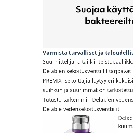
Varmista turvalliset ja taloudell
Suunnittelijana tai kiinteistöpäällikk
Delabien sekoitusventtiilit tarjoavat
PREMIX -sekoittajia löytyy eri kokoi
suihkun ja suurimmat on tarkoitett
Tutustu tarkemmin Delabien vedensek
Delabie vedensekoitusventtiilit
Delab
kuuma