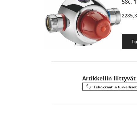
58c, 
2285,3
T
Artikkeliin liittyvät
Tehokkaat ja turvalliset