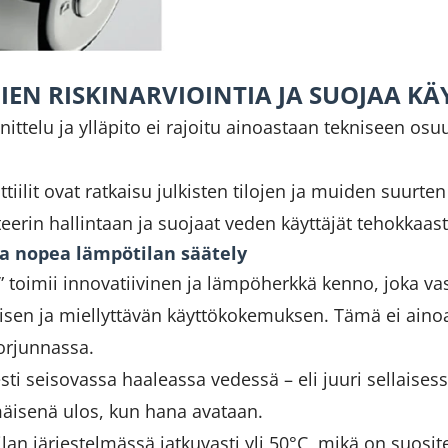
IEN RISKINARVIOINTIA JA SUOJAA K
ttelu ja ylläpito ei rajoitu ainoastaan tekniseen osu
lit ovat ratkaisu julkisten tilojen ja muiden suurten 
erin hallintaan ja suojaat veden käyttäjät tehokkaasti 
ja nopea lämpötilan säätely
” toimii innovatiivinen ja lämpöherkkä kenno, joka va
aisen ja miellyttävän käyttökokemuksen. Tämä ei ain
torjunnassa.
sesti seisovassa haaleassa vedessä – eli juuri sellaise
mäisenä ulos, kun hana avataan.
ilan järjestelmässä jatkuvasti yli 50°C, mikä on suosi