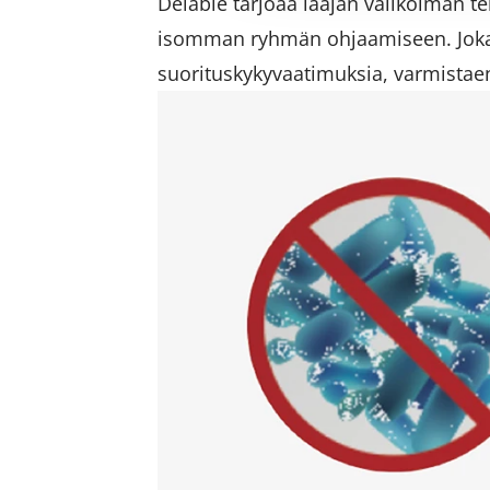
Delabie tarjoaa laajan valikoiman te
isomman ryhmän ohjaamiseen. Jokain
suorituskykyvaatimuksia, varmistaen,