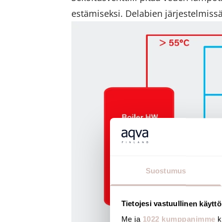
estämiseksi. Delabien järjestelmiss
Suostumus
Tietojesi vastuullinen käyttö
Me ja
1022 kumppanimme
k