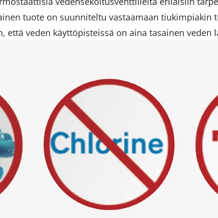
rmostaattisia vedensekoitusventtiileitä erilaisiin tarp
en tuote on suunniteltu vastaamaan tiukimpiakin tu
 että veden käyttöpisteissä on aina tasainen veden lä