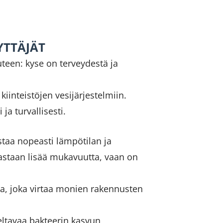
ÄYTTÄJÄT
uteen: kyse on terveydestä ja
kiinteistöjen vesijärjestelmiin.
ja turvallisesti.
staa nopeasti lämpötilan ja
oastaan lisää mukavuutta, vaan on
ssa, joka virtaa monien rakennusten
teltavaa bakteerin kasvun