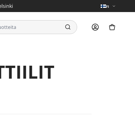
lsinki
FI
TIILIT