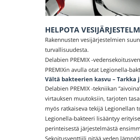
HELPOTA VESIJÄRJESTELM
Rakennusten vesijärjestelmien suunni
turvallisuudesta.
Delabien PREMIX -vedensekoitusventtii
PREMIXin avulla otat Legionella-bakte
Vältä bakteerien kasvu – Tarkka 
Delabien PREMIX -tekniikan “aivoina
virtauksen muutoksiin, tarjoten tas
myös ratkaiseva tekijä Legionellan 
Legionella-bakteeri lisääntyy erityi
perinteisestä järjestelmästä ensim
Sekoitusventtiili pitää veden lämpöt