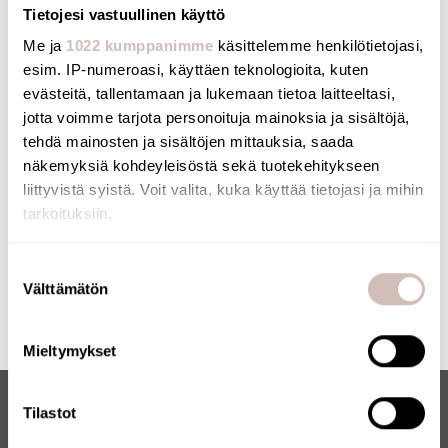
Verkkokaupallemme on myönnetty Avainlippu-merkki.
Tietojesi vastuullinen käyttö
Verkkokauppaa pitää yllä suomalainen yritys, joka
Me ja
1022 kumppanimme
käsittelemme henkilötietojasi,
toimittaa tuotteet Suomesta. Myös monilla
esim. IP-numeroasi, käyttäen teknologioita, kuten
tuotteillamme on Avainlippu-merkki.
evästeitä, tallentamaan ja lukemaan tietoa laitteeltasi,
jotta voimme tarjota personoituja mainoksia ja sisältöjä,
tehdä mainosten ja sisältöjen mittauksia, saada
näkemyksiä kohdeyleisöstä sekä tuotekehitykseen
liittyvistä syistä. Voit valita, kuka käyttää tietojasi ja mihin
tarkoituksiin.
Jos sallit, haluamme myös tehdä seuraavia:
Suostumuksen
Välttämätön
Kerätä tietoja maantieteellisestä sijainnistasi,
valinta
mahdollisesti muutaman metrin tarkkuudella
Tunnistaa laitteesi skannaamalla sen ominaispiirteitä
Mieltymykset
aktiivisesti (sormenjäljen muodostaminen)
Lue lisää siitä, miten henkilötietojasi käsitellään ja miten
Tilastot
voit määrittää asetuksesi
tiedot-osiossa
. Voit muuttaa
suostumustasi tai peruuttaa sen milloin vain