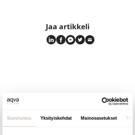
Jaa artikkeli
SUOMALAINEN
Suostumus
Yksityiskohdat
Mainosasetukset
Tiet
VERKKOKAUPPA