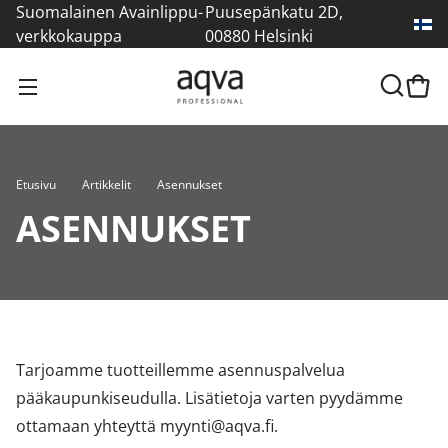
Suomalainen Avainlippu-
Puusepänkatu 2D,
verkkokauppa
00880 Helsinki
Etusivu
Artikkelit
Asennukset
ASENNUKSET
Tarjoamme tuotteillemme asennuspalvelua
pääkaupunkiseudulla. Lisätietoja varten pyydämme
ottamaan yhteyttä
myynti@aqva.fi
.