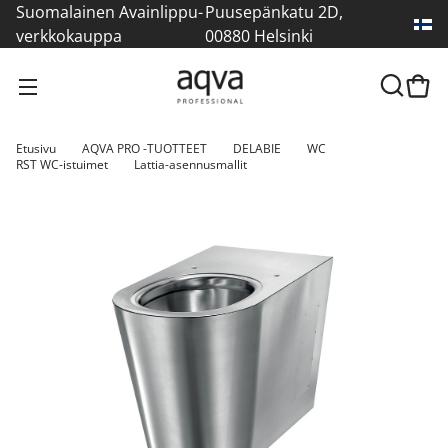
Suomalainen Avainlippu-
Puusepänkatu 2D,
verkkokauppa
00880 Helsinki
Etusivu
AQVA PRO -TUOTTEET
DELABIE
WC
RST WC-istuimet
Lattia-asennusmallit