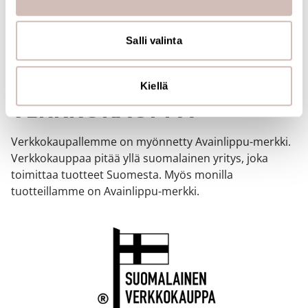
jaamme sosiaalisen median, mainosalan ja analytiikka-
alan kumppaneillemme tietoja siitä, miten käytät
sivustoamme. Kumppanimme voivat yhdistää näitä
Salli valinta
tietoja muihin tietoihin, joita olet antanut heille tai joita on
kerätty, kun olet käyttänyt heidän palvelujaan.
SUOMALAINEN
Kiellä
VERKKOKAUPPA
Verkkokaupallemme on myönnetty Avainlippu-merkki.
Verkkokauppaa pitää yllä suomalainen yritys, joka
toimittaa tuotteet Suomesta. Myös monilla
tuotteillamme on Avainlippu-merkki.