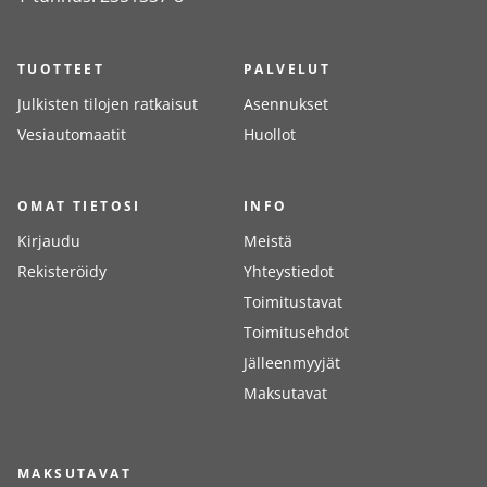
TUOTTEET
PALVELUT
Julkisten tilojen ratkaisut
Asennukset
Vesiautomaatit
Huollot
OMAT TIETOSI
INFO
Kirjaudu
Meistä
Rekisteröidy
Yhteystiedot
Toimitustavat
Toimitusehdot
Jälleenmyyjät
Maksutavat
MAKSUTAVAT