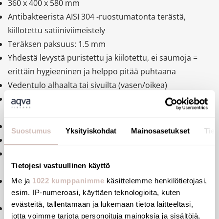
360 x 400 x 580 mm
Antibakteerista AISI 304 -ruostumatonta terästä,
kiillotettu satiiniviimeistely
Teräksen paksuus: 1.5 mm
Yhdestä levystä puristettu ja kiilotettu, ei saumoja =
erittäin hygieeninen ja helppo pitää puhtaana
Vedentulo alhaalta tai sivuilta (vasen/oikea)
Horisontaalinen poistoputki Ø 100 mm, seinään tai
lattiaan, PVC-putki kuuluu toimitukseen
Horisontaalinen vedensisääntulo Ø 55 mm
Suostumus
Yksityiskohdat
Mainosasetukset
Tiet
Valmiiksi poratut reiät asennukseen
Toimitetaan ruostumattomasta teräksestä valmistetut
Tietojesi vastuullinen käyttö
hatut, jos WC-kantta ei asenneta
Nopea ja helppo asennus, kaksi asennuspaneelia
Me ja
1022 kumppanimme
käsittelemme henkilötietojasi,
esim. IP-numeroasi, käyttäen teknologioita, kuten
ilkivaltasuojatuilla TORX -ruuveilla
evästeitä, tallentamaan ja lukemaan tietoa laitteeltasi,
CE -hyväksytty, vastaa EU:n standardia EN 997, 4
jotta voimme tarjota personoituja mainoksia ja sisältöjä,