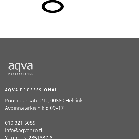
AQVA PROFESSIONAL
Puusepänkatu 2 D, 00880 Helsinki
Avoinna arkisin klo 09–17
010 321 5085
info@aqvapro.fi
Y-tunnus: 2351337-8