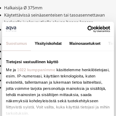
Halkaisija Ø 375mm
Käytettävissä seinäasenteisen tai tasoasennettavan
korkealla juoksuputkella olevan hanan kanssa
Antibakteerista ruostumatontaterästä 304,
paksuus 1.2 mm
Suostumus
Yksityiskohdat
Mainosasetukset
Tiet
Kauttaaltaan kirkkakkaaksi kiilotettu
Yksiosainen ja saumaton
Pyöristetyt reunat
Tietojesi vastuullinen käyttö
Toimitetaan 1¼" pohjaventtiilillä
Me ja
1022 kumppanimme
käsittelemme henkilötietojasi,
Altaassa ei ylivuotosuojaa
esim. IP-numeroasi, käyttäen teknologioita, kuten
CE-merkintä. European standard EN 14688.
evästeitä, tallentamaan ja lukemaan tietoa laitteeltasi,
Paino: 3,8 kg.
jotta voimme tarjota personoituja mainoksia ja sisältöjä,
tehdä mainosten ja sisältöjen mittauksia, saada
näkemyksiä kohdeyleisöstä sekä tuotekehitykseen
liittyvistä syistä. Voit valita, kuka käyttää tietojasi ja mihin
tarkoituksiin.
Tiedostot