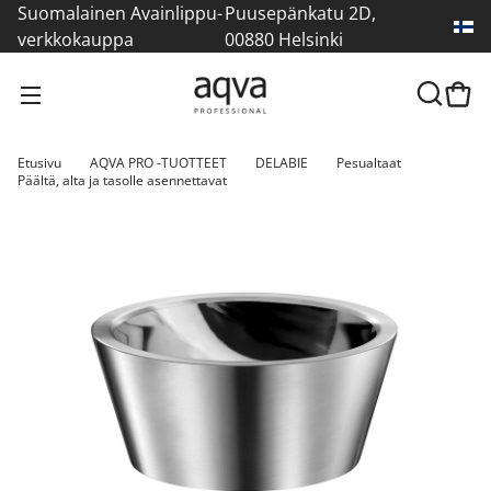
Suomalainen Avainlippu-
Puusepänkatu 2D,
verkkokauppa
00880 Helsinki
Etusivu
AQVA PRO -TUOTTEET
DELABIE
Pesualtaat
Päältä, alta ja tasolle asennettavat