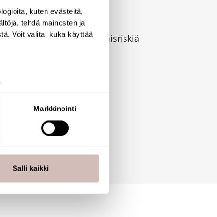
ogioita, kuten evästeitä,
ältöjä, tehdä mainosten ja
ä. Voit valita, kuka käyttää
iin, vähentää loukkaantumisriskiä
a
aminen)
ossa
. Voit muuttaa
Markkinointi
 ominaisuuksien tukemiseen
tiikka-alan
ietoja muihin tietoihin, joita
Salli kaikki