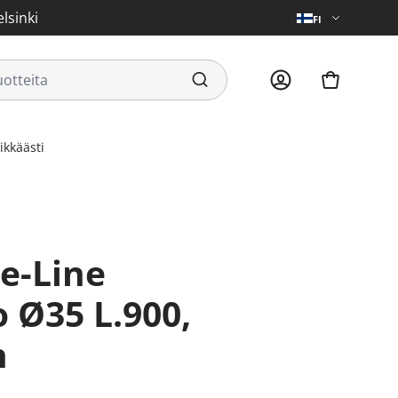
lsinki
FI
ikkäästi
 Ø35 L.900,
n