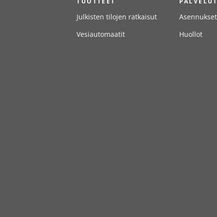
TUOTTEET
PALVELU
Julkisten tilojen ratkaisut
Asennukset
Vesiautomaatit
Huollot