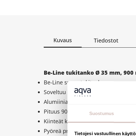
Kuvaus
Tiedostot
Be-Line tukitanko Ø 35 mm, 90
Be-Line suora tukitanko
Soveltuu liikuntarajoitteisille
Alumiinia, materiaalin paksuus 3 
Pituus 900 mm
Suostumus
Kiinteät kiinnityspisteet
Pyöreä profiili, halkaisija Ø 35 mm,
Tietojesi vastuullinen käyttö