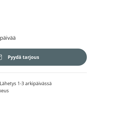
 päivää
Pyydä tarjous
Lähetys 1-3 arkipäivässä
keus