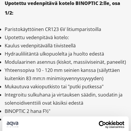
Upotettu vedenpitävä kotelo BINOPTIC 2:lle, osa
1/2:
Paristokäyttöinen CR123 6V litiumparistoilla
Upotettu vedenpitävä kotelo:
Kaulus vedenpitävällä tiivisteellä
Hydrauliliitäntä ulkopuolelta ja huolto edestä
Modulaarinen asennus (kiskot, massiiviseinät, paneelit)
Yhteensopiva 10 - 120 mm seinien kanssa (säilyttäen
kuitenkin 83 mm:n minimisyvennyssyvyyden)
Mukautuva vakioputkisto tai "putki putkessa"
Integroitu sulkuhana ja virtauksen säädin, suodatin ja
solenoidiventtiili ovat käsiksi edestä
BINOPTIC 2 hana F½"
Toimitetaan 2 sarjassa: suojattu järjestelmän tyhjennys
ilman herkkiä elementtejä