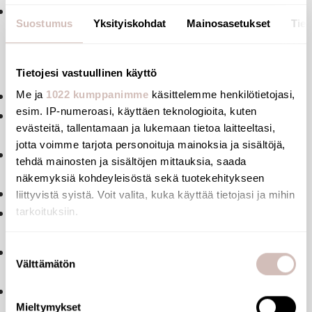
10 vuoden takuu
Suostumus
Yksityiskohdat
Mainosasetukset
Tiet
Upotettu elektroninen BINOPTIC 2
Tietojesi vastuullinen käyttö
pesuallashanasarja osa 2/2:
Paristokäyttöinen CR123 6V litiumparistoilla
Me ja
1022 kumppanimme
käsittelemme henkilötietojasi,
esim. IP-numeroasi, käyttäen teknologioita, kuten
Satiininen ruostumaton teräslevy 145 x 145 mm
evästeitä, tallentamaan ja lukemaan tietoa laitteeltasi,
integroidulla elektroniikalla
jotta voimme tarjota personoituja mainoksia ja sisältöjä,
Virtausnopeus esiasetettu 3 l/min ja 3 bar, voidaan
tehdä mainosten ja sisältöjen mittauksia, saada
säätää välillä 1,4 - 6 lpm
näkemyksiä kohdeyleisöstä sekä tuotekehitykseen
Kalkkeutumista ehkäisevä suutin
liittyvistä syistä. Voit valita, kuka käyttää tietojasi ja mihin
Automaattinen huuhtelu (~60 sekuntia 24 h viimeisen
tarkoituksiin.
käytön jälkeen)
Jos sallit, haluamme myös tehdä seuraavia:
Suostumuksen
Aktiivinen infrapuna liiketunnistus optimoitu hanan
Välttämätön
Kerätä tietoja maantieteellisestä sijainnistasi,
valinta
päässä
mahdollisesti muutaman metrin tarkkuudella
Anti-lock safety -ilkivaltasuoja. Hanaa ei saa lukittua,
Tunnistaa laitteesi skannaamalla sen ominaispiirteitä
Mieltymykset
jotta veden virtaus ei jää päälle