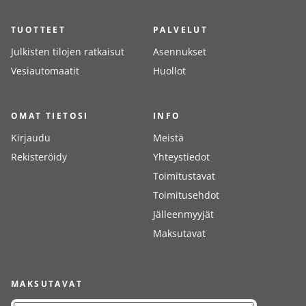
TUOTTEET
PALVELUT
Julkisten tilojen ratkaisut
Asennukset
Vesiautomaatit
Huollot
OMAT TIETOSI
INFO
Kirjaudu
Meistä
Rekisteröidy
Yhteystiedot
Toimitustavat
Toimitusehdot
Jälleenmyyjät
Maksutavat
MAKSUTAVAT