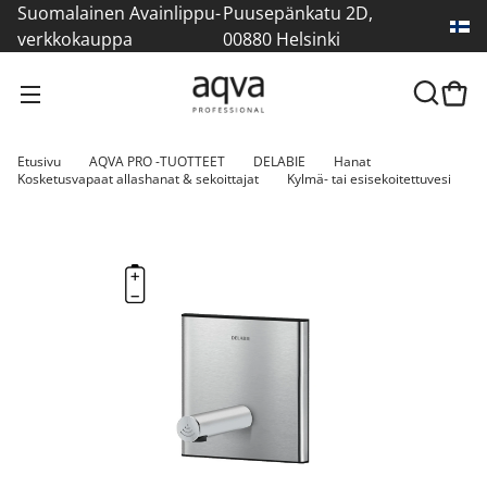
Suomalainen Avainlippu-
Puusepänkatu 2D,
verkkokauppa
00880 Helsinki
Etusivu
AQVA PRO -TUOTTEET
DELABIE
Hanat
Kosketusvapaat allashanat & sekoittajat
Kylmä- tai esisekoitettuvesi