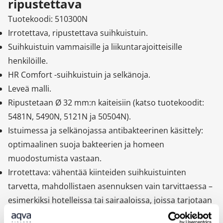
ripustettava
Tuotekoodi: 510300N
Irrotettava, ripustettava suihkuistuin.
Suihkuistuin vammaisille ja liikuntarajoitteisille
henkilöille.
HR Comfort -suihkuistuin ja selkänoja.
Leveä malli.
Ripustetaan Ø 32 mm:n kaiteisiin (katso tuotekoodit:
5481N, 5490N, 5121N ja 50504N).
Istuimessa ja selkänojassa antibakteerinen käsittely:
optimaalinen suoja bakteerien ja homeen
muodostumista vastaan.
Irrotettava: vähentää kiinteiden suihkuistuinten
tarvetta, mahdollistaen asennuksen vain tarvittaessa –
esimerkiksi hotelleissa tai sairaaloissa, joissa tarjotaan
lyhytaikaista majoitusta liikuntarajoitteisille.