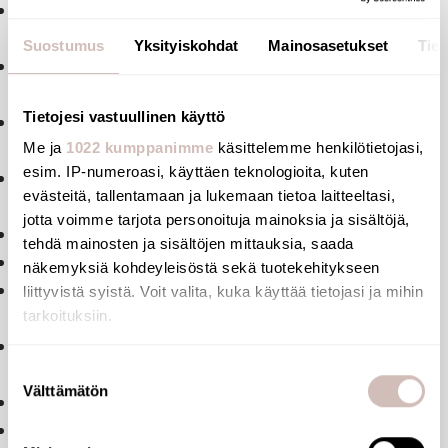
Soveltuu intensiiviseen käyttöön julkisissa tiloissa ja
terveydenhuollossa.
Suostumus
Yksityiskohdat
Mainosasetukset
Tiet
Irrotettava, kiinteä istuin valmistettu erittäin lujasta
polymeeristä.
Tietojesi vastuullinen käyttö
Yhtenäinen, huokoseton pinta – helppo puhdistaa ja
hygieeninen.
Me ja
1022 kumppanimme
käsittelemme henkilötietojasi,
esim. IP-numeroasi, käyttäen teknologioita, kuten
Kestää kemikaaleja (esim. Betadine®) ja
evästeitä, tallentamaan ja lukemaan tietoa laitteeltasi,
puhdistusaineita.
jotta voimme tarjota personoituja mainoksia ja sisältöjä,
UV-suojattu.
tehdä mainosten ja sisältöjen mittauksia, saada
Lämmin koskettaa.
näkemyksiä kohdeyleisöstä sekä tuotekehitykseen
Bakteriostaattinen rakenne Ø 32 mm:n
liittyvistä syistä. Voit valita, kuka käyttää tietojasi ja mihin
ruostumattomasta 304-teräksestä.
tarkoituksiin.
Valkoiseksi pulverimaalattu ruostumaton
Jos sallit, haluamme myös tehdä seuraavia:
Suostumuksen
teräsrakenne.
Välttämätön
Kerätä tietoja maantieteellisestä sijainnistasi,
valinta
Säädettävät ruuvijalat takaavat vaakasuoran asennon.
mahdollisesti muutaman metrin tarkkuudella
Suuret suojatulpat estävät seinän vaurioitumisen.
Tunnistaa laitteesi skannaamalla sen ominaispiirteitä