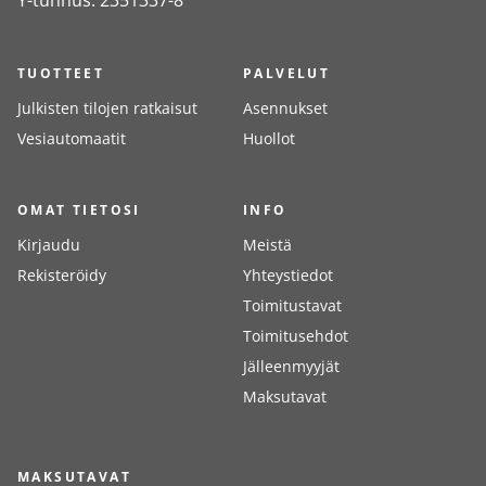
Y-tunnus: 2351337-8
TUOTTEET
PALVELUT
Julkisten tilojen ratkaisut
Asennukset
Vesiautomaatit
Huollot
OMAT TIETOSI
INFO
Kirjaudu
Meistä
Rekisteröidy
Yhteystiedot
Toimitustavat
Toimitusehdot
Jälleenmyyjät
Maksutavat
MAKSUTAVAT