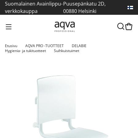
Suomalainen Avainlippu-
Puusepänkatu 2D,
verkkokauppa
00880 Helsinki
Etusivu
AQVA PRO -TUOTTEET
DELABIE
Hygienia- ja tukituotteet
Suihkuistuimet