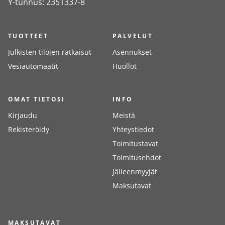
Y-tunnus: 2351337-8
TUOTTEET
PALVELUT
Julkisten tilojen ratkaisut
Asennukset
Vesiautomaatit
Huollot
OMAT TIETOSI
INFO
Kirjaudu
Meistä
Rekisteröidy
Yhteystiedot
Toimitustavat
Toimitusehdot
Jälleenmyyjät
Maksutavat
MAKSUTAVAT