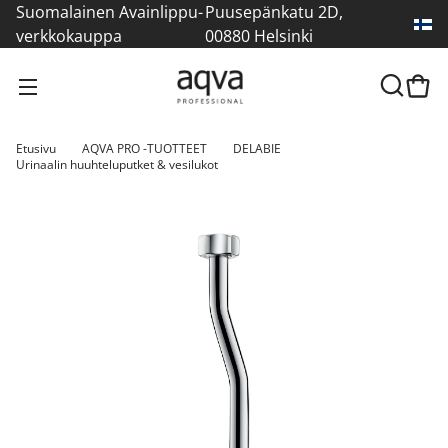
Suomalainen Avainlippu-
Puusepänkatu 2D,
verkkokauppa
00880 Helsinki
Etusivu
AQVA PRO -TUOTTEET
DELABIE
Urinaalin huuhteluputket & vesilukot