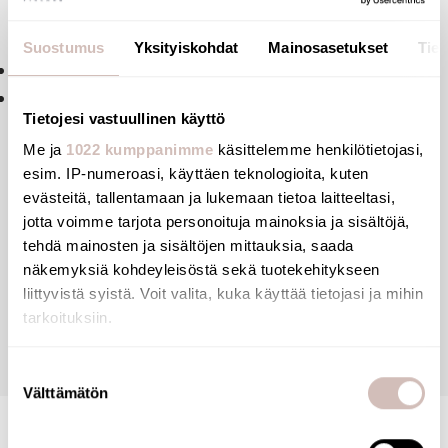
DELABIE DELTA -urinaalin
huuhteluputki
Suostumus
Yksityiskohdat
Mainosasetukset
Tiet
F1/2"
10 vuoden takuu
Tietojesi vastuullinen käyttö
Me ja
1022 kumppanimme
käsittelemme henkilötietojasi,
esim. IP-numeroasi, käyttäen teknologioita, kuten
evästeitä, tallentamaan ja lukemaan tietoa laitteeltasi,
Tiedostot
jotta voimme tarjota personoituja mainoksia ja sisältöjä,
tehdä mainosten ja sisältöjen mittauksia, saada
näkemyksiä kohdeyleisöstä sekä tuotekehitykseen
Arvostelut
liittyvistä syistä. Voit valita, kuka käyttää tietojasi ja mihin
tarkoituksiin.
Kysymyksiä
Jos sallit, haluamme myös tehdä seuraavia:
Suostumuksen
Välttämätön
Kerätä tietoja maantieteellisestä sijainnistasi,
valinta
mahdollisesti muutaman metrin tarkkuudella
Tunnistaa laitteesi skannaamalla sen ominaispiirteitä