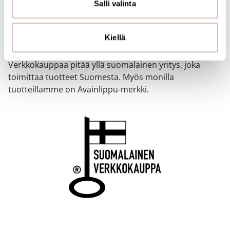
SUOMALAINEN
sivustoamme. Kumppanimme voivat yhdistää näitä
Salli valinta
tietoja muihin tietoihin, joita olet antanut heille tai joita on
VERKKOKAUPPA
kerätty, kun olet käyttänyt heidän palvelujaan.
Kiellä
Verkkokaupallemme on myönnetty Avainlippu-merkki.
Verkkokauppaa pitää yllä suomalainen yritys, joka
toimittaa tuotteet Suomesta. Myös monilla
tuotteillamme on Avainlippu-merkki.