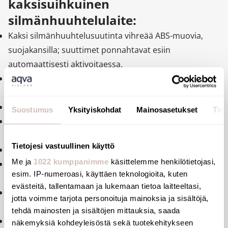
kaksisuihkuinen
silmänhuuhtelulaite:
Kaksi silmänhuuhtelusuutinta vihreää ABS-muovia,
suojakansilla; suuttimet ponnahtavat esiin
automaattisesti aktivoitaessa.
Silmänhuuhtelusuihku käynnistyy painamalla
liipaisinta.
Jousi sulkee suihkun automaattisesti.
Suostumus
Yksityiskohdat
Mainosasetukset
Tiet
Virtausnopeus 9 l/min 3 barin paineessa. Ilmastimet
ruostumatonta terästä, kaksoissuodattimilla.
Tietojesi vastuullinen käyttö
Ergonominen kahva ja liipaisin vihreää polypropeenia.
Me ja
1022 kumppanimme
käsittelemme henkilötietojasi,
Mukana ensiapulaitteiden tunnistekyltti
esim. IP-numeroasi, käyttäen teknologioita, kuten
"Silmänhuuhtelu".
evästeitä, tallentamaan ja lukemaan tietoa laitteeltasi,
Käsisuihku joustavalla letkulla, pituus 1,50 m, 15 x 100,
jotta voimme tarjota personoituja mainoksia ja sisältöjä,
1/2".
tehdä mainosten ja sisältöjen mittauksia, saada
30 vuoden takuu.
näkemyksiä kohdeyleisöstä sekä tuotekehitykseen