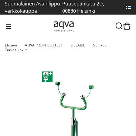
Suomalainen Avainlippu-
Puusepänkatu 2D,
verkkokauppa
00880 Helsinki
Etusivu
AQVA PRO -TUOTTEET
DELABIE
Suihkut
Turvasuihkut