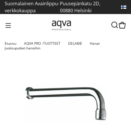
Suomalainen Avainlippu-
Puusepänkatu 2D,
verkkokauppa
00880 Helsinki
Etusivu
AQVA PRO -TUOTTEET
DELABIE
Hanat
Juoksuputket hanoihin