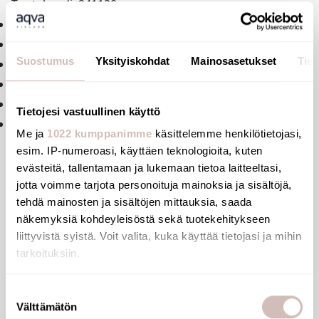
Tuotekoodi: 941120
Putkimainen juoksuputki Ø 18 mm, M1/2"
Pituus: 120 mm
Suostumus
Yksityiskohdat
Mainosasetukset
Tiet
Seinään asennettava
Kromattu messinki
Tähtimallinen virtaussuuntain
Tietojesi vastuullinen käyttö
Takuu: 30 vuotta
Me ja
1022 kumppanimme
käsittelemme henkilötietojasi,
esim. IP-numeroasi, käyttäen teknologioita, kuten
evästeitä, tallentamaan ja lukemaan tietoa laitteeltasi,
jotta voimme tarjota personoituja mainoksia ja sisältöjä,
Tiedostot
tehdä mainosten ja sisältöjen mittauksia, saada
näkemyksiä kohdeyleisöstä sekä tuotekehitykseen
liittyvistä syistä. Voit valita, kuka käyttää tietojasi ja mihin
Arvostelut
tarkoituksiin.
Jos sallit, haluamme myös tehdä seuraavia:
Suostumuksen
Kysymyksiä
Välttämätön
Kerätä tietoja maantieteellisestä sijainnistasi,
valinta