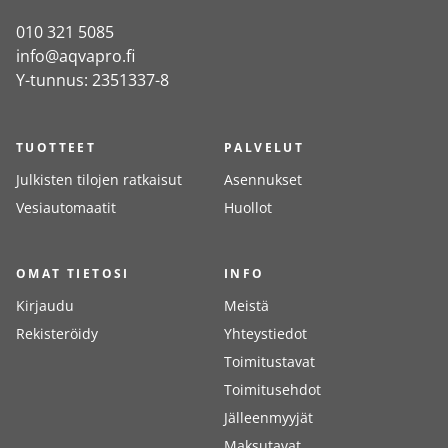
010 321 5085
info@aqvapro.fi
Y-tunnus: 2351337-8
TUOTTEET
PALVELUT
Julkisten tilojen ratkaisut
Asennukset
Vesiautomaatit
Huollot
OMAT TIETOSI
INFO
Kirjaudu
Meistä
Rekisteröidy
Yhteystiedot
Toimitustavat
Toimitusehdot
Jälleenmyyjät
Maksutavat