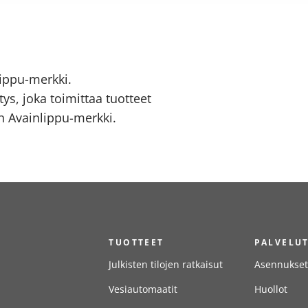
ippu-merkki.
ys, joka toimittaa tuotteet
 Avainlippu-merkki.
TUOTTEET
PALVELU
Julkisten tilojen ratkaisut
Asennukset
Vesiautomaatit
Huollot