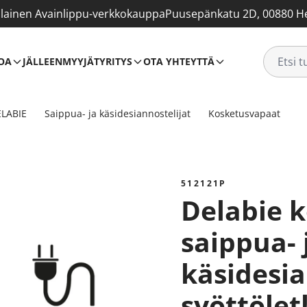
ainen Avainlippu-verkkokauppa
Puusepänkatu 2D, 00880 He
OA
JÄLLEENMYYJÄT
YRITYS
OTA YHTEYTTÄ
LABIE
Saippua- ja käsidesiannostelijat
Kosketusvapaat
512121P
Delabie kosketusvapaa
saippua- 
käsidesia
syöttölet