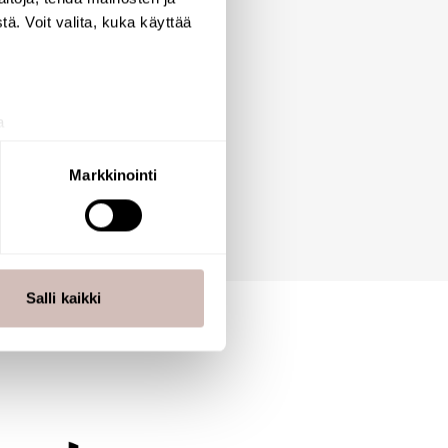
ä. Voit valita, kuka käyttää
saippualle
a
aminen)
ossa
. Voit muuttaa
Markkinointi
 ominaisuuksien tukemiseen
tiikka-alan
ietoja muihin tietoihin, joita
Salli kaikki