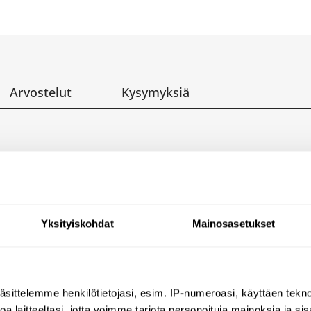
Arvostelut
Kysymyksiä
on asennettava elektroninen 
en saippua-annostelija
Yksityiskohdat
Mainosasetukset
saippualle
ori tunnistaa kädet automaattisesti
tonta terästä
äsittelemme henkilötietojasi, esim. IP-numeroasi, käyttäen teknol
a laitteeltasi, jotta voimme tarjota personoituja mainoksia ja sis