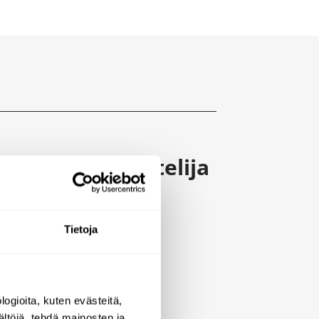
saippua-annostelija
Tietoja
ogioita, kuten evästeitä,
ältöjä, tehdä mainosten ja