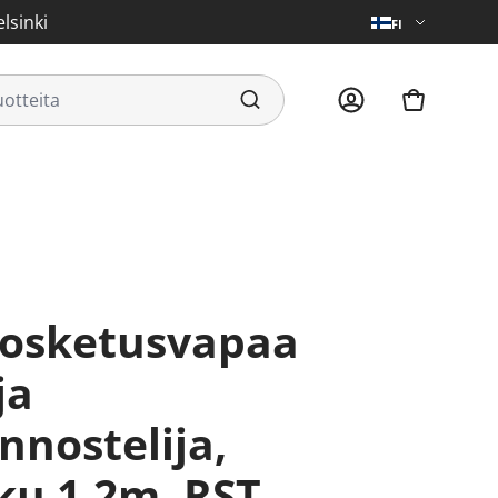
lsinki
FI
ja
nnostelija,
ku 1,2m, RST