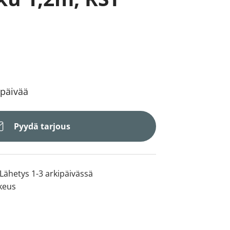
 päivää
Pyydä tarjous
Lähetys 1-3 arkipäivässä
keus