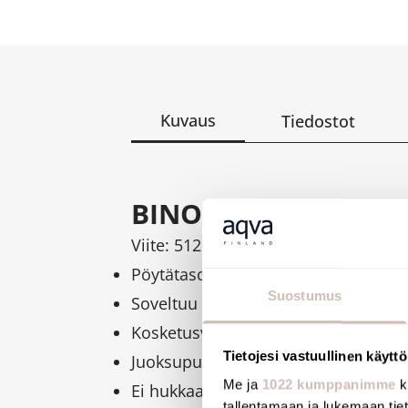
Kuvaus
Tiedostot
BINOPTIC pöytätaso
Viite: 512121P
Pöytätasoon asennettava elektronin
Suostumus
Soveltuu nestesaippualle tai vaahto
Kosketusvapaa käyttö: infrapunasens
Tietojesi vastuullinen käyttö
Juoksuputki kromattua 304 ruostuma
Me ja
1022 kumppanimme
k
Ei hukkaa: tarkka pumppuannostelu
tallentamaan ja lukemaan tieto