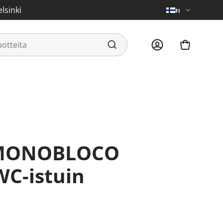
lsinki
FI
WC-istuin