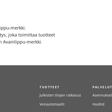
ippu-merkki.
ys, joka toimittaa tuotteet
 Avainlippu-merkki.
TUOTTEET
PALVELU
Julkisten tilojen ratkaisut
Asennukset
Vesiautomaatit
Huollot