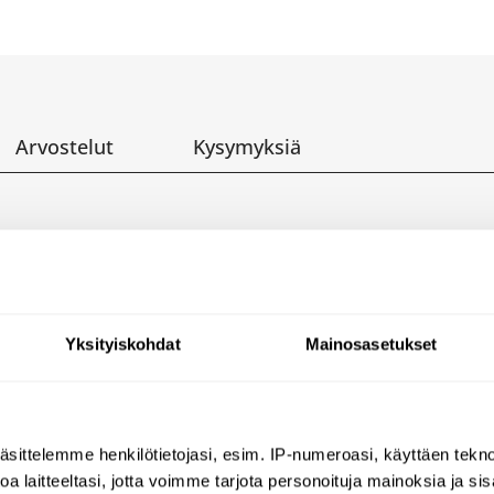
Arvostelut
Kysymyksiä
C, kaksoishuuhtelu 3/6 l
a terästä, kiillotettu satiiniviimeistely
Yksityiskohdat
Mainosasetukset
ettu, ei saumoja = erittäin hygieeninen ja helppo pitä
n/oikea)
äsittelemme henkilötietojasi, esim. IP-numeroasi, käyttäen teknol
toputki: Ø 100 mm, PVC-putki kuuluu toimitukseen
a laitteeltasi, jotta voimme tarjota personoituja mainoksia ja sis