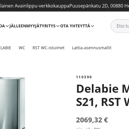
ainen Avainlippu-verkkokauppa
Puusepänkatu 2D, 00880 He
OA
JÄLLEENMYYJÄT
YRITYS
OTA YHTEYTTÄ
LABIE
WC
RST WC-istuimet
Lattia-asennusmallit
110390
Delabie MONOBLOCO
S21, RST 
2069,32 €