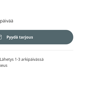
 päivää
Pyydä tarjous
Lähetys 1-3 arkipäivässä
keus