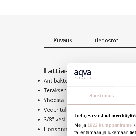
Kuvaus
Tiedostot
Lattia-asennettava RST-W
Antibakteerista AISI 304 -ruostumatont
Teräksen paksuus: 1.5 mm
Suostumus
Yhdestä levystä puristettu ja kiillot
Vedentulo alhaalta tai sivuilta (vase
Tietojesi vastuullinen käyttö
3/8" vesiliitäntä
Me ja
1022 kumppanimme
k
Horisontaalinen/vertikaalinen pois
tallentamaan ja lukemaan tieto