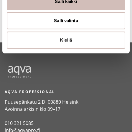
Salli kaikki
jaamme sosiaalisen median, mainosalan ja analytiikka-
alan kumppaneillemme tietoja siitä, miten käytät
sivustoamme. Kumppanimme voivat yhdistää näitä
Salli valinta
tietoja muihin tietoihin, joita olet antanut heille tai joita on
kerätty, kun olet käyttänyt heidän palvelujaan.
Kiellä
AQVA PROFESSIONAL
Puusepänkatu 2 D, 00880 Helsinki
Avoinna arkisin klo 09–17
010 321 5085
info@aqvapro.fi