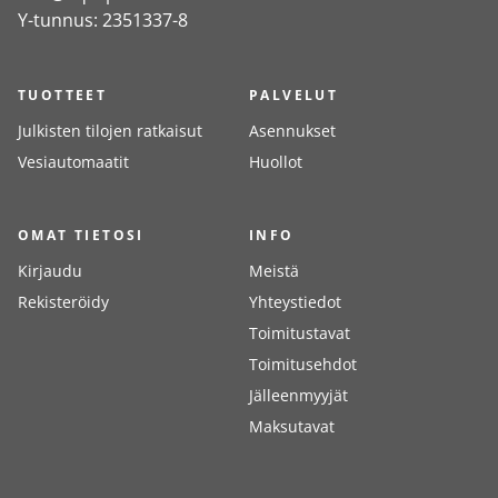
Y-tunnus: 2351337-8
TUOTTEET
PALVELUT
Julkisten tilojen ratkaisut
Asennukset
Vesiautomaatit
Huollot
OMAT TIETOSI
INFO
Kirjaudu
Meistä
Rekisteröidy
Yhteystiedot
Toimitustavat
Toimitusehdot
Jälleenmyyjät
Maksutavat