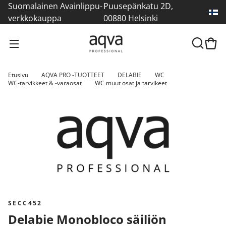
Suomalainen Avainlippu-
Puusepänkatu 2D,
verkkokauppa
00880 Helsinki
Etusivu
AQVA PRO -TUOTTEET
DELABIE
WC
WC-tarvikkeet & -varaosat
WC muut osat ja tarvikeet
SECC452
Delabie Monobloco säiliön