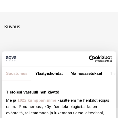
Kuvaus
Suostumus
Yksityiskohdat
Mainosasetukset
Tiet
Arvostelut
Tietojesi vastuullinen käyttö
Kysymyksiä
Me ja
1022 kumppanimme
käsittelemme henkilötietojasi,
esim. IP-numeroasi, käyttäen teknologioita, kuten
evästeitä, tallentamaan ja lukemaan tietoa laitteeltasi,