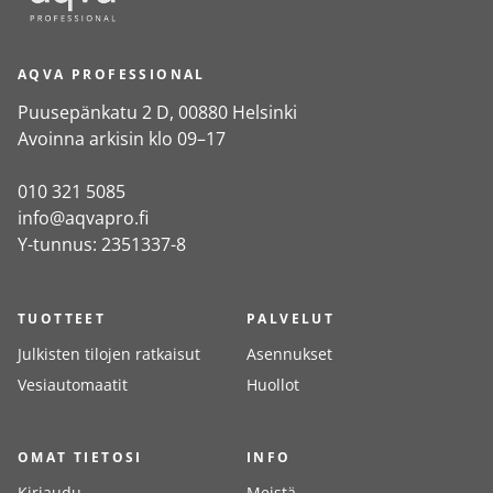
AQVA PROFESSIONAL
Puusepänkatu 2 D, 00880 Helsinki
Avoinna arkisin klo 09–17
010 321 5085
info@aqvapro.fi
Y-tunnus: 2351337-8
TUOTTEET
PALVELUT
Julkisten tilojen ratkaisut
Asennukset
Vesiautomaatit
Huollot
OMAT TIETOSI
INFO
Kirjaudu
Meistä