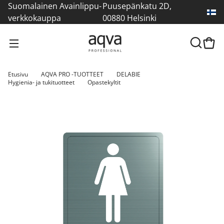
Suomalainen Avainlippu-
Puusepänkatu 2D,
verkkokauppa
00880 Helsinki
Etusivu
AQVA PRO -TUOTTEET
DELABIE
Hygienia- ja tukituotteet
Opastekyltit