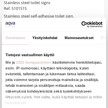
Stainless steel toilet signs
Ref. 510151S
Stainless steel self-adhesive toilet sign.
Polished satin 304 stainless steel.
Stainless steel thickness 1.2mm.
"Female" sign.
Dimensions: 125 x 125mm.
Suostumus
Yksityiskohdat
Mainosasetukset
Tiet
10-year warranty.
Advantages
Tietojesi vastuullinen käyttö
Easy to install - self-adhesive
Me ja
1022 kumppanimme
käsittelemme henkilötietojasi,
esim. IP-numeroasi, käyttäen teknologioita, kuten
304 stainless steel
evästeitä, tallentamaan ja lukemaan tietoa laitteeltasi,
jotta voimme tarjota personoituja mainoksia ja sisältöjä,
tehdä mainosten ja sisältöjen mittauksia, saada
näkemyksiä kohdeyleisöstä sekä tuotekehitykseen
liittyvistä syistä. Voit valita, kuka käyttää tietojasi ja mihin
Tiedostot
tarkoituksiin.